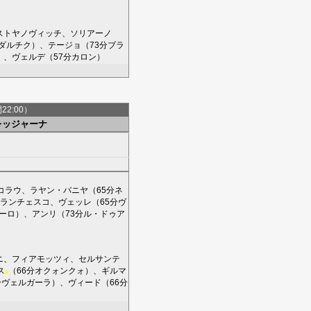
ストヤノヴィッチ
、
ソリアーノ
ダルチク
）、
テージョ
（73分
ブラ
）、
ヴェルデ
（57分
カロン
）
間22:00）
レッジャーナ
コラウ
、
ラヤン・バニヤ
（65分
ネ
ランチェスコ
、
ヴェッレ
（65分
ヴ
ーロ
）、
アンリ
（73分
ル・ドゥア
ニ
、
フィアモッツィ
、
セルサンテ
ス
（66分
オクォンクォ
）、
ギルマ
■
分
ヴェルガーラ
）、
ヴィード
（66分