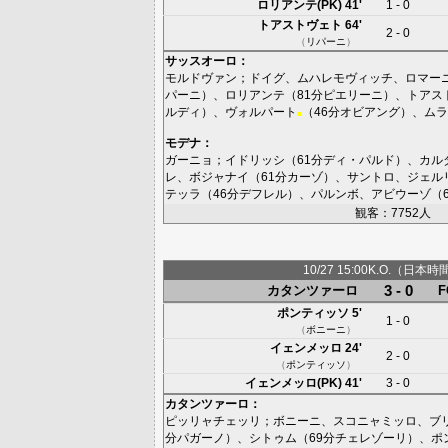
ロリアンテ(PK)
41'
1 - 0
トアストヴェト
64'
2 - 0
（
リパーニ
）
サッスオーロ
：
モルドヴァン
；
ドイグ
、
ムハレモヴィッチ
、
ロマー
パーニ
）、
ロリアンテ
（81分
ピエリーニ
）、
トアス
ルディ
）、
ヴォルパート
（46分
オビアング
）、
ムラ
■
モデナ
：
ガーニョ
；
イドリッシ
（61分
ディ・パルド
）、
カル
レ
、
ボジャナイ
（61分
カーゾ
）、
サントロ
、
ジェル
テッラ
（46分
デフレル
）、
パルンボ
、
アビウーゾ
（
観客：7752人
10/27 15:00K.O.（日本時
3 - 0
カタンツァーロ
ポンティッソ
5'
1 - 0
（
ボニーニ
）
イェンメッロ
24'
2 - 0
（
ポンティッソ
）
イェンメッロ(PK)
41'
3 - 0
カタンツァーロ
：
ピッリャチェッリ
；
ボニーニ
、
スコニャミッロ
、
ブ
分
パガーノ
）、
シトゥム
（69分
チェレゾーリ
）、
ポ