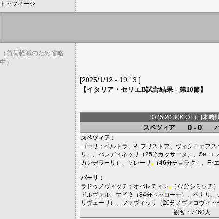
トップページ
（負荷軽減のため省略
中）
[2025/1/12 - 19:13 ]
【イタリア・セリエB試合結果 - 第10節】
10/25 20:30K.O.（日本時
0 - 0
スペツィア
スペツィア
：
ゴーリ
；
ベルトラ
、
P･フリストフ
、
ヴィシニェフス
リ
）、
バンディネッリ
（25分
カッサータ
）、
Sa･エ
カンデラーリ
）、
ソレーリ
（46分
チョラク
）、
F･
■
バーリ
：
ラドゥノヴィッチ
；
オバレティン
（77分
シミッチ
）
■
ドルヴァル
、
マイタ
（84分
ベッローモ
）、
ベナリ
、
リヴェーリ
）、
ファヴィッリ
（20分
ノヴァコヴィッ
観客：7460人