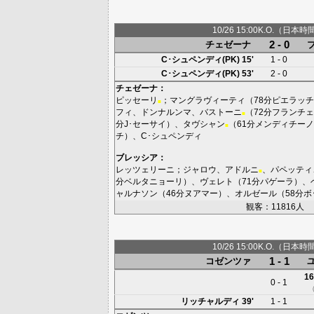
10/26 15:00K.O.（日本時
2 - 0
チェゼーナ
C･シュペンディ(PK)
15'
1 - 0
C･シュペンディ(PK)
53'
2 - 0
チェゼーナ
：
ピッセーリ
；
マングラヴィーティ
（78分
ピエラッチ
■
フィ
、
ドンナルンマ
、
バストーニ
（72分
フランチェ
■
分
J･セーサイ
）、
タヴシャン
（61分
メンディチーノ
■
チ
）、
C･シュペンディ
ブレッシア
：
レッツェリーニ
；
ジャロウ
、
アドルニ
、
パペッティ
■
分
ベルタニョーリ
）、
ヴェレト
（71分
パゲーラ
）、
ャルナソン
（46分
ヌアマー
）、
オルゼール
（58分
ボ
観客：11816人
10/26 15:00K.O.（日本時
1 - 1
コゼンツァ
16
0 - 1
リッチャルディ
39'
1 - 1