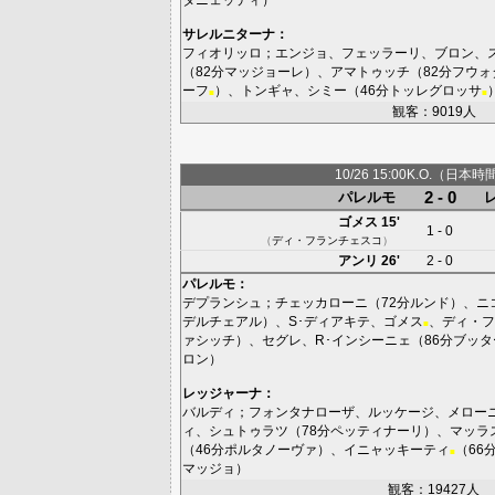
サレルニターナ
：
フィオリッロ
；
エンジョ
、
フェッラーリ
、
ブロン
、
（82分
マッジョーレ
）、
アマトゥッチ
（82分
フウォ
ーフ
）、
トンギャ
、
シミー
（46分
トッレグロッサ
■
■
観客：9019人
10/26 15:00K.O.（日本時
2 - 0
パレルモ
ゴメス
15'
1 - 0
（
ディ・フランチェスコ
）
アンリ
26'
2 - 0
パレルモ
：
デプランシュ
；
チェッカローニ
（72分
ルンド
）、
ニ
デルチェアル
）、
S･ディアキテ
、
ゴメス
、
ディ・フ
■
ァシッチ
）、
セグレ
、
R･インシーニェ
（86分
ブッタ
ロン
）
レッジャーナ
：
バルディ
；
フォンタナローザ
、
ルッケージ
、
メロー
ィ
、
シュトゥラツ
（78分
ペッティナーリ
）、
マッラ
（46分
ポルタノーヴァ
）、
イニャッキーティ
（66
■
マッジョ
）
観客：19427人