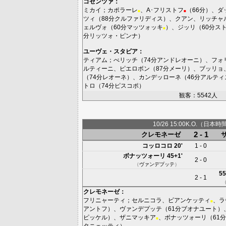
コゼンツァ
：
ミカイ
；
カポラーレ
、
A･フリストフ
（66分）、
ダ
■
■
ツィ
（88分
クルファリディス
）、
クアン
、
リッチャ
ェルヴォ
（60分
マッツォッキ
）、
ジッリ
（60分
ス
■
分
リッツォ・ピンナ
）
ユーヴェ・スタビア
：
ティアム
；
べリッチ
（74分
アンドレオーニ
）、
フォ
ルティーニ
、
ピエロボン
（87分
メーリ
）、
ブッリョ
（74分
レオーネ
）、
カンデッローネ
（46分
アルティ
トロ
（74分
ピスコポ
）
観客：5542人
10/26 15:00K.O.（日本時
2 - 1
クレモネーゼ
コッロコロ
20'
1 - 0
ボナッツォーリ
45+1'
2 - 0
（
ヴァンデプッテ
）
55
2 - 1
クレモネーゼ
：
フリニャーティ
；
セルニコラ
、
ビアンケッティ
、
ラ
■
アントフ
）、
ヴァンデプッテ
（61分
ブオナユート
）
ピッケル
）、
ザニマッキア
、
ボナッツォーリ
（61分
■
タニェッティ
）