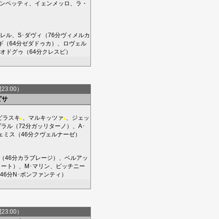
ンペッティ
、
イェンメッロ
、
ラ・
レル
、
S･ダヴィ
（76分
ヴィメルカ
ギ
（64分
ゼダドゥカ
）、
ロヴェル
オドグゥ
（64分
クレスピ
）
間23:00）
ピサ
ビラスキ
、
マルキッツァ
、
ジェッ
■
■
ヴラル
（72分
ガッリターノ
）、
A･
ェミス
（46分
クヴェルナーゼ
）
（46分
カラブレージ
）、
ベルアッ
ャート
）、
M･マリン
、
ピッチニー
46分
N･ボンファンティ
）
間23:00）