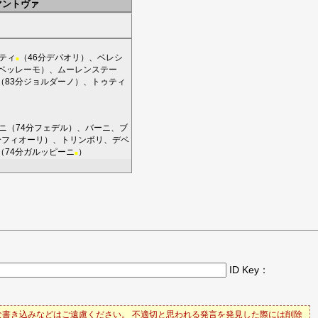
マントヴァ
ティ
（46分
デパオリ
）、
ベレシ
■
ベッレーモ
）、
ムーレンステー
（83分
ジョルダーノ
）、
トゥティ
ニ
（74分
フェデル
）、
バーニ
、
ブ
分
フィオーリ
）、
トリンボリ
、
デベ
（74分
ガルッピーニ
）
■
ID Key：
書き込みなどはご遠慮ください。 不適切と思われる発言を発見した際には削除