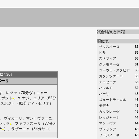
試合結果と日程
順位表
サッスオーロ
82
ピサ
76
スペツィア
66
クレモネーゼ
61
ユーヴェ・スタビア
55
間27:30）
カタンツァーロ
53
バーリ
チェゼーナ
53
パレルモ
52
キ
、
レツァ
（70分
ヴィニャー
バーリ
48
スポジト
、
A･ナジ
、
エリア
（82分
■
ズュートティロル
46
エスポジト
（82分
ディ・セリオ
）
モデナ
45
カッラレーゼ
45
レッジャーナ
44
、
ヴィカーリ
、
マントヴァーニ
、
レッラ
、
ファヴァスーリ
（77分
オ
マントヴァ
44
■
チ
）、
ラザーニャ
（84分
サコ
）
ブレッシア
43
■
フロジノーネ
43