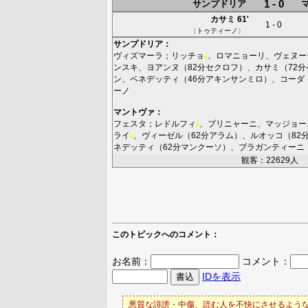
1 - 0
サンプドリア
カサミ
61'
1 - 0
（
トゥティーノ
）
サンプドリア
：
ヴィズマーラ
；
リッチョ
、
ロマニョーリ
、
ヴェヌー
■
ンスキ
、
ヨアンヌ
（82分
セクロフ
）、
カサミ
（72分
ン
、
ベネデッティ
（46分
アキンサンミロ
）、
コーダ
ーノ
マントヴァ
：
フェスタ
；
レドルフィ
、
ブリニャーニ
、
マッジョー
■
ライ
、
ヴィーゼル
（62分
アラム
）、
ルオッコ
（82
■
ネデッティ
（62分
マンクーソ
）、
ブラガンティーニ
観客：22629人
このトピックへのコメント：
お名前：
コメント：
IDを表示
悪質な誹謗・中傷、読む人を不快にさせるような