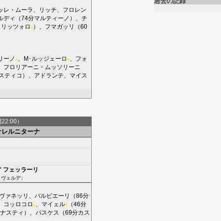
過去の記録
ッレ・ムーラ
、
リッチ
、
フロレン
ルディ
（74分
マルティーノ
）、
チ
トリッツォロ
）、
フマガッリ
（60
■
リーノ
、
M･ルッジェーロ
、
フォ
■
■
、
フロリアーニ・ムッソリーニ
スティコ
）、
アドランテ
、
マイス
間22:00）
サレルニターナ
'
フェッラーリ
（
ヴェルデ
）
ヴァネッリ
、
バルビエーリ
（86分
、
コッロコロ
、
マイェル
（46分
■
■
ナスティ
）、
バスケス
（69分
カス