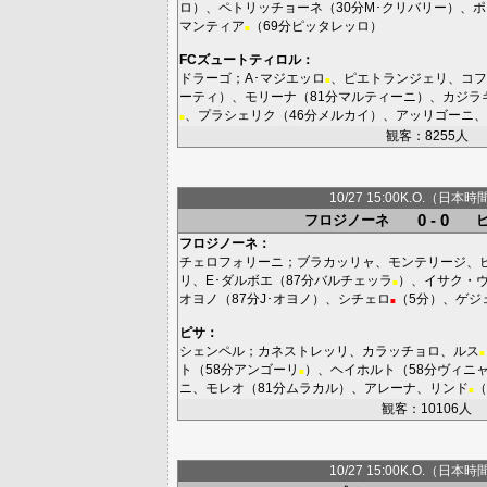
ロ
）、
ペトリッチョーネ
（30分
M･クリバリー
）、
ポ
マンティア
（69分
ピッタレッロ
）
■
FCズュートティロル
：
ドラーゴ
；
A･マジエッロ
、
ピエトランジェリ
、
コフ
■
ーティ
）、
モリーナ
（81分
マルティーニ
）、
カジラ
、
プラシェリク
（46分
メルカイ
）、
アッリゴーニ
、
■
観客：8255人
10/27 15:00K.O.（日本時
0 - 0
フロジノーネ
フロジノーネ
：
チェロフォリーニ
；
ブラカッリャ
、
モンテリージ
、
リ
、
E･ダルボエ
（87分
バルチェッラ
）、
イサク・
■
オヨノ
（87分
J･オヨノ
）、
シチェロ
（5分）、
ゲジ
■
ピサ
：
シェンペル
；
カネストレッリ
、
カラッチョロ
、
ルス
■
ト
（58分
アンゴーリ
）、
ヘイホルト
（58分
ヴィニ
■
ニ
、
モレオ
（81分
ムラカル
）、
アレーナ
、
リンド
（
■
観客：10106人
10/27 15:00K.O.（日本時