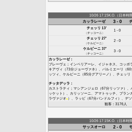
10/26 17:15K.O.（日本時
3 - 0
カッラレーゼ
チェッリ
13'
1 - 0
（
チッコーニ
）
チェッリ
27'
2 - 0
（
ケルビーニ
）
ケルビーニ
37'
3 - 0
（
チッコーニ
）
カッラレーゼ
：
ブレーヴェ
；
インペリアーレ
、
イジャネス
、
コッポ
キアヴィ
（73分
ジョーヴァネ
）、
パルミエーリ
（60
ッツィ
、
ケルビーニ
（85分
グアリーノ
）、
チェッリ
チッタデッラ
：
カストラティ
；
マシアンジェロ
（67分
リッツァ
）、
ッケット
）、
カリッソーニ
、
アマトゥッチ
、
ブラン
ラヴァジオ
）、
ラッビ
（67分
パンドルフィ
）、
デソ
■
観客：3176人
10/26 17:15K.O.（日本時
2 - 0
サッスオーロ