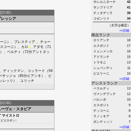
サレルニターナ
42
サンプドリア
41
間22:00）
チッタデッラ
39
ブレッシア
コゼンツァ
34
（太字は確定）
>>詳細
得点ランク
ロリアンテ
18
ーニ
）、
プレスティア
、
チョー
■
エスポジト
17
スコーニ
）、
カロ
、
アダモ
（71
■
イェンメッロ
16
）、
ベルティ
（72分
アントヌッ
アドランテ
15
トラモニ
13
シュペンディ
11
、
ディックマン
、
コッラード
（59
ピエリーニ
10
ベサッジョ
（85分
ビアンキ
）、
ビ
>>詳細
ッレッリ
）、
ユリッチ
アシストランク
ベラルディ
13
ヴァンデプッテ
12
パルンボ
10
間22:00）
エスポジト
9
ユーヴェ・スタビア
チッコーニ
8
'
マイストロ
ラノッキア
8
（
ピエロボン
）
ポンティッソ
7
>>詳細