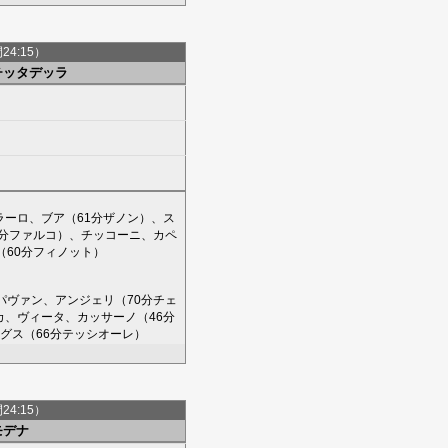
間24:15）
チッタデッラ
ラーロ
、
ブア
（61分
ザノン
）、
ス
分
ファルコ
）、
チッコーニ
、
カペ
（60分
フィノット
）
パヴァン
、
アンジェリ
（70分
チェ
カ
、
ヴィータ
、
カッサーノ
（46分
グス
（66分
テッシオーレ
）
間24:15）
モデナ