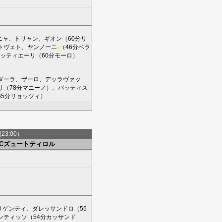
ニャ
、
トリャン
、
ギオン
（60分
リ
トヴェト
、
ヤンノーニ
（46分
ベラ
■
ッティエーリ
（60分
モーロ
）
ダーラ
、
ザーロ
、
デッラヴァッ
リ
（78分
マニーノ
）、
バッティス
65分
リョッツィ
）
間23:00）
FCズュートティロル
リゲンティ
、
ダレッサンドロ
（55
ンティッソ
（54分
カッサンド