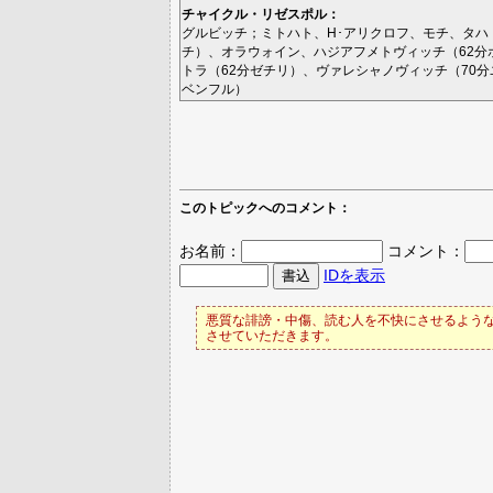
チャイクル・リゼスポル
：
グルビッチ
；
ミトハト
、
H･アリクロフ
、
モチ
、
タハ
チ
）、
オラウォイン
、
ハジアフメトヴィッチ
（62分
トラ
（62分
ゼチリ
）、
ヴァレシャノヴィッチ
（70分
ベンフル
）
このトピックへのコメント：
お名前：
コメント：
IDを表示
悪質な誹謗・中傷、読む人を不快にさせるような
させていただきます。