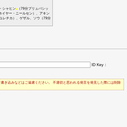
・シャヒン
（79分
ブリュバシッ
■
ホイヤー・ニールセン
）、
アキン
ユレチカ
）、
ゲザル
、
ソウ
（79分
ID Key：
書き込みなどはご遠慮ください。 不適切と思われる発言を発見した際には削除