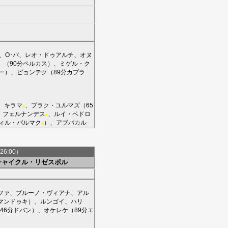
、
O･バ
、
レオ・ドゥアルチ
、
オヌ
）（90分
ペルカス
）、
ミゲル・ク
ー
）、
ピョンテク
（89分
カプラ
、
キラマ
、
ブラク・ユルマズ
（65
■
・フェルナンデス
、
ルイ・ペドロ
■
ィル・パルマク
）、
アブバカル
■
26:00）
チャイクル・リゼスポル
ファ
、
ブルーノ・ヴィアナ
、
アル
マンドゥキ
）、
ルンゴイ
、
ハリ
46分
ドバン
）、
オケレケ
（89分
エ