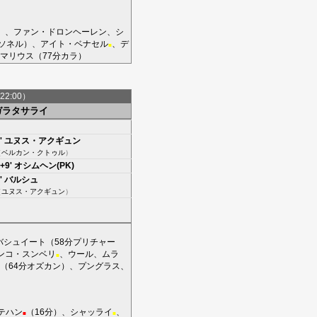
）、
ファン・ドロンヘーレン
、
シ
ソネル
）、
アイト・ベナセル
、
デ
■
マリウス
（77分
カラ
）
22:00）
ガラタサライ
'
ユヌス・アクギュン
（
ベルカン・クトゥル
）
+9'
オシムヘン(PK)
'
バルシュ
（
ユヌス・アクギュン
）
バシュイート
（58分
プリチャー
ンコ・スンベリ
、
ウール
、
ムラ
■
（64分
オズカン
）、
プングラス
、
テハン
（16分）、
シャッライ
、
■
■