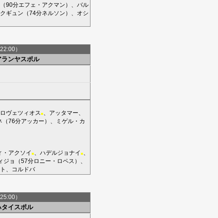
（90分
エフェ・アクマン
）、
バル
クギュン
（74分
ネルソン
）、
オシ
22:00）
アランヤスポル
ロヴェツィオス
、
アッタマー
、
■
ネ
（76分
アッカー
）、
ミゲル・カ
ィ・アクソイ
、
ハデルジョナイ
、
■
■
ィジョ
（57分
ロニー・ロペス
）、
ト
、
コルドバ
25:00）
ハタイスポル