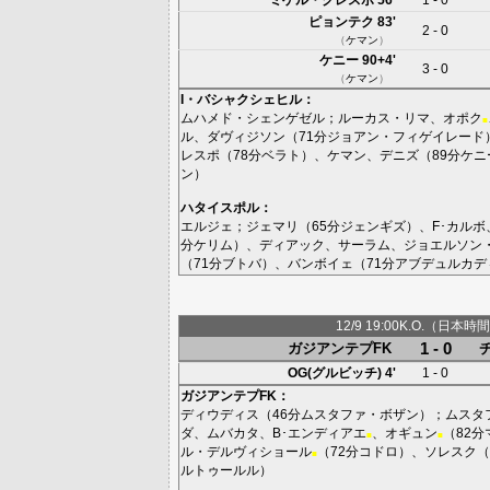
ピョンテク
83'
2 - 0
（
ケマン
）
ケニー
90+4'
3 - 0
（
ケマン
）
I・バシャクシェヒル
：
ムハメド・シェンゲゼル
；
ルーカス・リマ
、
オポク
■
ル
、
ダヴィジソン
（71分
ジョアン・フィゲイレード
レスポ
（78分
ベラト
）、
ケマン
、
デニズ
（89分
ケニ
ン
）
ハタイスポル
：
エルジェ
；
ジェマリ
（65分
ジェンギズ
）、
F･カルボ
分
ケリム
）、
ディアック
、
サーラム
、
ジョエルソン
（71分
ブトバ
）、
バンボイェ
（71分
アブデュルカデ
12/9 19:00K.O.（日本時間
1 - 0
ガジアンテプFK
OG(グルビッチ)
4'
1 - 0
ガジアンテプFK
：
ディウディス
（46分
ムスタファ・ボザン
）；
ムスタ
ダ
、
ムバカタ
、
B･エンディアエ
、
オギュン
（82分
■
■
ル・デルヴィショール
（72分
コドロ
）、
ソレスク
（
■
ルトゥールル
）