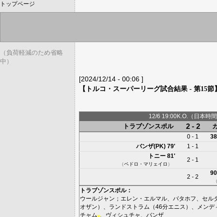
トップページ
（負荷軽減のため省略
中）
[2024/12/14 - 00:06 ]
【トルコ・スーパーリーグ試合結果 - 第15節
12/6 19:00K.O.（日本時間
2 - 2
トラブゾンスポル
0 - 1
38
バンザ(PK)
79'
1 - 1
トニー
81'
2 - 1
（
ペドロ・マリェイロ
）
90
2 - 2
トラブゾンスポル
：
ウールジャン
；
エレン・エルマル
、
バタホフ
、
セル
オザン
）、
ランドストラム
（46分
エニス
）、
メンデ
チャム
、
ヴィシュチャ
、
バンザ
■