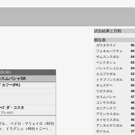
試合結果と日程
順位表
ガラタサライ
95
フェネルバフチェ
84
】
サムスンスポル
64
ベシクタシュ
62
バシャクシェヒル
54
26:00）
エユプスポル
53
カスムパシャSK
トラブゾンスポル
51
'
カフー(PK)
ギョズテペ
50
リゼスポル
49
カスムパシャ
47
コンヤスポル
46
+1'
ダ・コスタ
ガジアンテプ
45
（
ブレカロ
）
アランヤスポル
45
カイセリスポル
45
ダル
、
ペドロ・マリェイロ
（92分
■
アンタルヤスポル
44
ィ
、
ドラグシュ
（46分
トニー
）、
ボドルム
37