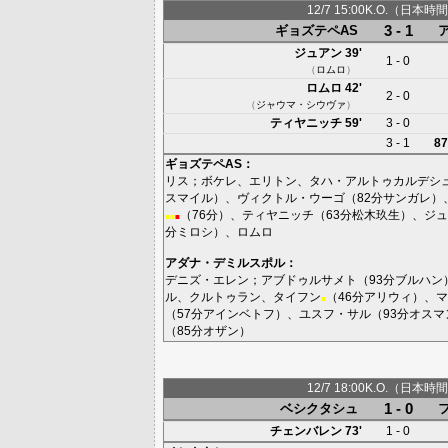
12/7 15:00K.O.（日本時間
3 - 1
ギョズテペAS
ジュアン
39'
1 - 0
（
ロムロ
）
ロムロ
42'
2 - 0
（
ジャウマ・シウヴァ
）
ティヤニッチ
59'
3 - 0
3 - 1
87
ギョズテペAS
：
リス
；
ボケレ
、
エリトン
、
タハ・アルトゥカルデシ
スマイル
）、
ヴィクトル・ウーゴ
（82分
サンガレ
）
（76分）、
ティヤニッチ
（63分
松木玖生
）、
ジュ
■
■
■
分
ミロシ
）、
ロムロ
アダナ・デミルスポル
：
デニズ・エレン
；
アブドゥルサメト
（93分
ブルハン
ル
、
クルトゥラン
、
タイフン
（46分
アリウィ
）、
マ
■
（57分
アインベトフ
）、
ユスフ・サル
（93分
オスマ
（85分
オザン
）
12/7 18:00K.O.（日本時間
1 - 0
ベシクタシュ
チェンバレン
73'
1 - 0