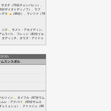
・サヌチ
（70分
チェンバレン
）、
0分
ザイヌトディノフ
）、
ラフ
ンデス
（96分）、
ラシツァ
（78
■
■
■
、
ジク
、
サメト・アカイディン
、
■
アムラバト
、
フレッジ
（82分
イル
、
タディッチ
、
オウズ・アイドゥ
19:30）
サムスンスポル
ヤルツィン
、
タイフル
（87分
ウム
■
エムレ・アクババ
（83分
サムエ
■
ギュミュシュ
）、
クトゥジュ
（90