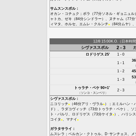
サムスンスポル
：
オカン・コチュク
；
ボラ
（77分
ソネル・ギョニュル
ャトカ
、
ゼキ
（84分
シンドラー
）、
ヌチャム
（77分
ィマタ
、
ホルセ
、
エムレ・クルンチ
（84分
ムヤ
）、
■
12/8 15:00K.O.（日本時間
2 - 3
シヴァススポル
ロドリゲス
25'
1 - 0
36
1 - 1
1 - 2
45
53
1 - 3
トゥラチ・ベケ
90+1'
2 - 3
（
ソンコ・スンベリ
）
シヴァススポル
：
ニコリッチ
（46分
アリ・ヴラル
）；
エミルハン・
■
■
ド
）、
ラダコヴィッチ
（73分
トゥラチ・ベケ
）、
ソ
ト・パルリ
、
ロドリゲス
（73分
ケイタ
）、
ハリシス
■
コイタ
、
マナイ
■
■
ガラタサライ
：
ムスレラ
；
ベルカン・クトゥル
、
D･サンチェス
、
メ