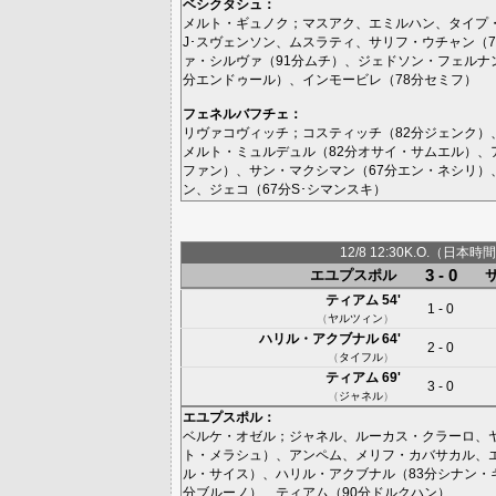
ベシクタシュ
：
メルト・ギュノク
；
マスアク
、
エミルハン
、
タイプ
J･スヴェンソン
、
ムスラティ
、
サリフ・ウチャン
（7
ァ・シルヴァ
（91分
ムチ
）、
ジェドソン・フェルナ
分
エンドゥール
）、
インモービレ
（78分
セミフ
）
フェネルバフチェ
：
リヴァコヴィッチ
；
コスティッチ
（82分
ジェンク
）
メルト・ミュルデュル
（82分
オサイ・サムエル
）、
ファン
）、
サン・マクシマン
（67分
エン・ネシリ
）
ン
、
ジェコ
（67分
S･シマンスキ
）
12/8 12:30K.O.（日本時間
3 - 0
エユプスポル
ティアム
54'
1 - 0
（
ヤルツィン
）
ハリル・アクブナル
64'
2 - 0
（
タイフル
）
ティアム
69'
3 - 0
（
ジャネル
）
エユプスポル
：
ベルケ・オゼル
；
ジャネル
、
ルーカス・クラーロ
、
ト・メラシュ
）、
アンペム
、
メリフ・カバサカル
、
ル・サイス
）、
ハリル・アクブナル
（83分
シナン・
分
ブルーノ
）、
ティアム
（90分
ドルクハン
）