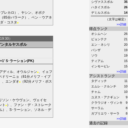
シヴァススポル
35
ハタイスポル
26
分
ブレカロ
）、
ヤシン
、
オポク
デミルスポル
14
（85分
バラーク
）、
ベン・ウアネ
（太字は確定）
ダ・コスタ
■
>>詳細
得点ランク
オシムヘン
26
19:30）
ピョンテク
21
アンタルヤスポル
エン・ネシリ
20
バンザ
19
ソウ
19
+1'
S･ラーション(PK)
ティアム
15
インモービレ
15
アディル
、
オウルジャン
、
イェフ
>>詳細
■
アシストランク
ペドリーニョ
（81分
メリフ・イブ
タディッチ
11
）、
エンダオ
（92分
メリフ・ボス
■
エムレ・クルンチ
10
チャム
10
ユヌス・アクギュン
9
リソン・ケウヴェン
、
ヴェイセ
クラウジオ・ヴィンキ
9
ント
）、
ファン・デ・ストレーク
■
サーラム
8
ム
）、
S･ラーション
、
ソネル・デ
ガブリエウ・サーラ
8
>>詳細
過去の記録