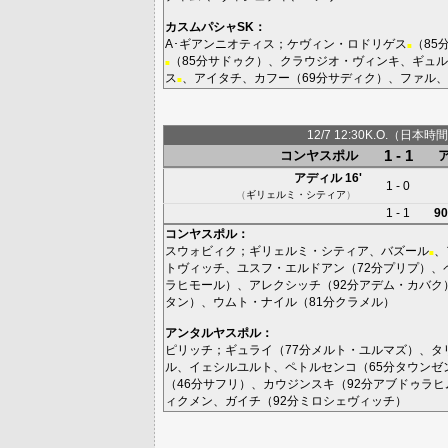
カスムパシャSK
：
A･ギアンニオティス
；
ケヴィン・ロドリゲス
（85
■
（85分
サドゥク
）、
クラウジオ・ヴィンキ
、
ギュル
■
ス
、
アイタチ
、
カフー
（69分
サディク
）、
ファル
、
■
12/7 12:30K.O.（日本時間
1 - 1
コンヤスポル
アディル
16'
1 - 0
（
ギリェルミ・シティア
）
1 - 1
90
コンヤスポル
：
スウォビィク
；
ギリェルミ・シティア
、
バズール
、
■
トヴィッチ
、
ユスフ・エルドアン
（72分
プリプ
）、
ラヒモール
）、
アレクシッチ
（92分
アデム・カバク
タン
）、
ウムト・ナイル
（81分
クラメル
）
アンタルヤスポル
：
ピリッチ
；
ギュライ
（77分
メルト・ユルマズ
）、
タ
ル
、
イェシルユルト
、
ペトルセンコ
（65分
タウンゼ
（46分
サフリ
）、
カウジンスキ
（92分
アブドゥラヒ
ィクメン
、
ガイチ
（92分
ミロシェヴィッチ
）