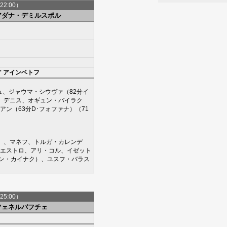
22:00）
アダナ・デミルスポル
'
アインベトフ
ュ
、
ジャウマ・シウヴァ
（82分
イ
、
デニス
、
オギュン・バイラク
アン
（63分
D･フォファナ
）（71
）、
マネフ
、
トルガ・カレンデ
エストロ
、
アリ・コル
、
イゼット
ン・カイナク
）、
ユスフ・バラス
25:00）
フェネルバフチェ