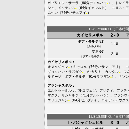
ガブリエウ・サーラ
（90分
デミルバイ
）、
トレイラ
■
シュ
、
メルテンス
（64分
イェレルト
）、
ユヌス・ア
■
ムヘン
（74分
バチュアイ
）
■
12/8 15:00K.O.（日本時間
2 - 0
カイセリスポル
ボア・モルテ
51'
1 - 0
（
カルタル
）
マネ
66'
2 - 0
（
ボア・モルテ
）
カイセリスポル
：
オヌルジャン
；
キャロル
（76分
ハサン・アリ
）、
コ
■
ギョクハン・サズダウ
、
A･カリミ
、
カルタル
、
マ
■
■
ルドーゾ
、
ボア・モルテ
（91分
ラマザン
）、
ナゾン
■
アランヤスポル
：
エルトゥールル
；
バルコヴェツ
、
アリティ
、
ファテ
マクタ
、
リシャルジ
（71分
ブルトハン
）、
ファンウ
エフェジャン
（84分
セルダル
）、
ロイデ・アウグス
■
12/8 18:00K.O.（日本時間
3 - 0
I・バシャクシェヒル
ミゲル・クレスポ
56'
1 - 0