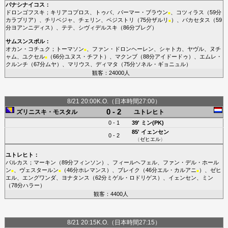
パナシナイコス
：
ドロンゴフスキ
；
キリアコプロス
、
トゥバ
、
パーマー・ブラウン
、
コツィラス
（59分
■
カラブリア
）、
チリベジャ
、
チェリン
、
ペジストリ
（75分
ザルリ
）、
バカセタス
（59
■
分
ヨアンニディス
）、
テテ
、
シヴィデルスキ
（86分
ブレグ
）
サムスンスポル
：
オカン・コチュク
；
トーマソン
、
ファン・ドロンヘーレン
、
シャトカ
、
ヤヴル
、
ヌチ
■
ャム
、
ユクセル
（66分
ユヌス・チフト
）、
マクンブ
（88分
アイドードゥ
）、
エムレ・
■
クルンチ
（67分
ムヤ
）、
マリウス
、
ディマタ
（75分
ソネル・ギョニュル
）
観客：24000人
8/21 20:00K.O.（日本時間27:00）
0 - 2
ズリニスキ・モスタル
ユトレヒト
0 - 1
39'
ミン(PK)
85'
イェンセン
0 - 2
（
ゼヒエル
）
ユトレヒト
：
バルカス
；
マーキン
（89分
フィンソン
）、
フィールヘフェル
、
ファン・デル・ホール
ン
、
ヴェスタールン
（46分
ホレマンス
）、
ブレイク
（46分
エル・カルアニ
）、
ゼヒ
■
■
■
エル
、
エングワンダ
、
ヨナタンス
（62分
ミゲル・ロドリゲス
）、
イェンセン
、
ミン
（78分
ハラー
）
観客：4400人
8/21 20:15K.O.（日本時間27:15）