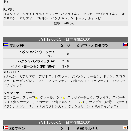
ド
）
KuPS
：
（スタメン）
クライドゥル
；
アルマー
、
ハマライネン
、
I･シセ
、
サヴォライネン
、
オ
クサネン
、
アリフィ
、
パサネン
、
ペンナネン
、
M･トゥレ
、
ルオッピ
観客：7408人
8/21 19:00K.O.（日本時間26:00）
3 - 0
マルメFF
シグマ・オロモウツ
ハクシャバノヴィッチ
8'
1 - 0
（
アリ
）
ハクシャバノヴィッチ
42'
2 - 0
ベリィ・ヨーンセン(PK)
90+2'
3 - 0
マルメFF
：
オルセン
；
ガブリエウ・ブザネロ
、
レスラー
、
ヤンソン
、
ラーセン
、
ボリン
、
スコグ
マー
、
ローゼングレン
、
アリ
、
グジョンセン
（74分
ベリィ・ヨーンセン
）、
ハクシャ
バノヴィッチ
シグマ・オロモウツ
：
コウトニー
；
スラーマ
、
クラール
、
シラ
、
スラヴィーチェク
、
ブレイテ
、
スパーチ
■
■
ル
（90分
ルーセク
）、
トカーチ
（46分
ドルジュニコフ
）、
ランゲル
（84分
コスタディ
■
ノフ
）、
ナヴラーチル
（68分
ミクレンカ
）、
ヴァシュリーン
（68分
ティジャニ
）
8/21 19:00K.O.（日本時間26:00）
2 - 1
SKブラン
AEKラルナカ