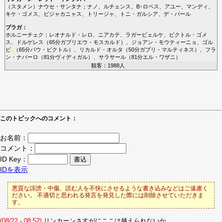
（スタメン）
ナウセ・サンタナ
；
ナノ
、
ルチェンス
、
B･ロペス
、
アユー
、
マンディ
、
キケ・ゴメス
、
ビジャカニャス
、
トリージャ
、
トニ・ガルシア
、
デ・バール
ブラガ
：
ホルニーチェク
；
レオナルド・レロ
、
ニアカテ
、
ラガービェルケ
、
ビクトル・ゴメ
ス
、
ドルゲレス
（65分
ガブリエウ・モスカルド
）、
ジョアン・モウティーニョ
、
ゴル
ビ
（65分
パウ・ビクトル
）、
リカルド・オルタ
（50分
ガブリ・マルティネス
）、
フラ
■
ン・ナバーロ
（81分
ヴィディガル
）、
サラサール
（81分
エル・ワザニ
）
観客：1988人
このトピックへのコメント：
お名前：
コメント：
ID Key：
IDを表示
悪質な誹謗・中傷、読む人を不快にさせるような書き込みなどはご遠慮く
ださい。 不適切と思われる発言を発見した際には削除させていただきま
す。
(08/22 - 08:52)
リンカーンさすがにここは越えられないか