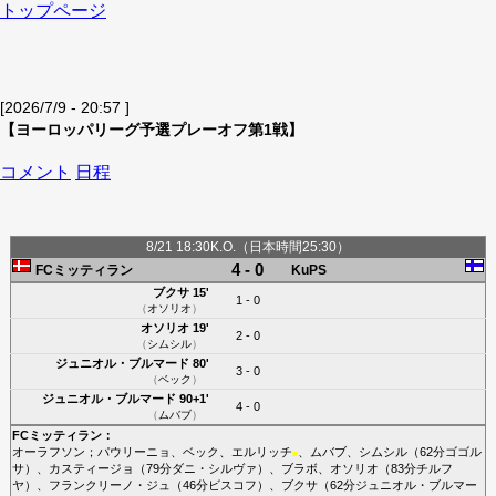
トップページ
[2026/7/9 - 20:57 ]
【ヨーロッパリーグ予選プレーオフ第1戦】
コメント
日程
8/21 18:30K.O.（日本時間25:30）
4 - 0
FCミッティラン
KuPS
ブクサ
15'
1 - 0
（
オソリオ
）
オソリオ
19'
2 - 0
（
シムシル
）
ジュニオル・ブルマード
80'
3 - 0
（
ベック
）
ジュニオル・ブルマード
90+1'
4 - 0
（
ムバブ
）
FCミッティラン
：
オーラフソン
；
パウリーニョ
、
ベック
、
エルリッチ
、
ムバブ
、
シムシル
（62分
ゴゴル
■
サ
）、
カスティージョ
（79分
ダニ・シルヴァ
）、
ブラボ
、
オソリオ
（83分
チルフ
ヤ
）、
フランクリーノ・ジュ
（46分
ビスコフ
）、
ブクサ
（62分
ジュニオル・ブルマー