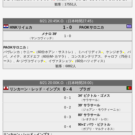
観客：17551人
8/21 20:45K.O.（日本時間27:45）
1 - 0
HNKリイェカ
PAOKサロニカ
メナロ
39'
1 - 0
（
ヤンコヴィッチ
）
PAOKサロニカ
：
パヴレンカ
；
ケニー
（60分
ホアン・サストレ
）、
ミハイリディス
、
ケンジオラ
、
バ
■
■
■
バ
、
メイテ
、
オズドエフ
（60分
M･カマラ
）、
コンスタンテリアス
、
チャロフ
（75分
ミ
ース
）、
A･ジヴコヴィッチ
、
イヴァヌシェツ
（60分
ハツィディス
）
■
■
観客：6882人
8/21 20:00K.O.（日本時間28:00）
0 - 4
リンカーン・レッド・インプス
ブラガ
34'
ビクトル・ゴメス
0 - 1
（
サラサール
）
39'
サラサール
0 - 2
（
ジョアン・モウティーニョ
）
80'
サラサール
0 - 3
（
レオナルド・レロ
）
90+1'
パウ・ビクトル
0 - 4
（
ガブリ・マルティネス
）
リンカーン・レッド・インプス
：