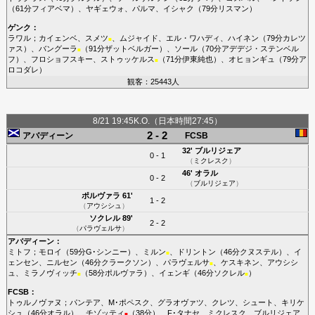
（61分
フィアベマ
）、
ヤギェウォ
、
パルマ
、
イシャク
（79分
リスマン
）
ゲンク
：
ラワル
；
カイェンベ
、
スメツ
、
ムジャイド
、
エル・ワハディ
、
ハイネン
（79分
カレツ
■
ァス
）、
バングーラ
（91分
ザットベルガー
）、
ソール
（70分
アデデジ・ステンベル
■
フ
）、
フロショフスキー
、
ストゥッケルス
（71分
伊東純也
）、
オヒョンギュ
（79分
ア
■
ロコダレ
）
観客：25443人
8/21 19:45K.O.（日本時間27:45）
2 - 2
アバディーン
FCSB
32'
ブルリジェア
0 - 1
（
ミクレスク
）
46'
オラル
0 - 2
（
ブルリジェア
）
ポルヴァラ
61'
1 - 2
（
アウシシュ
）
ソクレル
89'
2 - 2
（
パラヴェルサ
）
アバディーン
：
ミトフ
；
モロイ
（59分
G･シンニー
）、
ミルン
、
ドリントン
（46分
クヌステル
）、
イ
■
ェンセン
、
ニルセン
（46分
クラークソン
）、
パラヴェルサ
、
ケスキネン
、
アウシシ
■
ュ
、
ミラノヴィッチ
（58分
ポルヴァラ
）、
イェンギ
（46分
ソクレル
）
■
■
FCSB
：
トゥルノヴァヌ
；
パンテア
、
M･ポペスク
、
グラオヴァツ
、
クレツ
、
シュート
、
キリケ
シュ
（46分
オラル
）、
チゾッティ
（38分）、
F･タナセ
、
ミクレスク
、
ブルリジェア
■