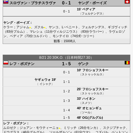
0 - 1
スロヴァン・ブラチスラヴァ
ヤング・ボーイズ
15'
ベディア
0 - 1
（
フェルナンデス
）
ヤング・ボーイズ
：
ケラー
；
アジャム
、
ズクル
、
ヤンコ
、
L･ベニート
、
フェルナンデス
、
ギゴヴィッチ
■
■
（83分
ブルム
）、
マレシュ
（11分
ヴィルジニウス
）（83分
ラウパー
）、
ラヴェロゾ
ン
、
ベディア
（73分
コルドバ
）、
モンテイロ
（74分
E･コリー
）
観客：15008人
8/21 20:30K.O.（日本時間27:30）
1 - 5
レフ・ポズナン
ゲンク
10'
フロショフスキー
0 - 1
（
ストゥッケルス
）
ヤギェウォ
19'
1 - 1
（
イシャク
）
25'
フロショフスキー
1 - 2
（
ストゥッケルス
）
33'
ハイネン
1 - 3
（
スメツ
）
40'
オヒョンギュ
1 - 4
（
ソール
）
1 - 5
48'
OG(グルグル)
レフ・ポズナン
：
ムロゼク
；
ジョアン・モウティーニョ
、
ミリッチ
（26分
モンカ
）、
スクジプチャク
、
■
ドウグラス
（46分
グルグル
）、
ソールザルソン
（61分
ウマ
）、
コズバル
、
ベントソン