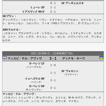
0 - 1
16'
アンギェルスキ
ミューレ
20'
1 - 1
トアスヴィク
90+3'
2 - 1
SKブラン
：
ディンゲラン
；
ソルトヴェト
、
ヘラン
、
クヌドセン
、
ペデルセン
、
カストロ
、
ミュー
レ
、
セーレンセン
、
コルンヴィ
、
フィネ
（74分
トアスヴィク
）、
E･グズムンドソン
AEKラルナカ
：
（スタメン）
アロメロヴィッチ
；
ミラモン
、
ロベルジュ
、
ミリチェヴィッチ
、
エクポ
ロ
、
ジミー
、
グス・レデス
、
チャコン
、
ペレ・ポンス
、
イヴァノヴィッチ
、
アンギェ
ルスキ
8/21 20:00K.O.（日本時間27:00）
3 - 1
マッカビ・テル・アヴィヴ
ディナモ・キーウ
D･ペレツ
12'
1 - 0
（
イェヘズケル
）
32'
ヴォロシン
1 - 1
（
ヴァナート
）
イェヘズケル
58'
2 - 1
（
ベリッチ
）
D･ペレツ
69'
3 - 1
（
R･レヴィヴォ
）
マッカビ・テル・アヴィヴ
：
（スタメン）
ミシュパティ
；
R･レヴィヴォ
、
エイトル
、
M･A･カマラ
、
アサンテ
、
イ
ェヘズケル
、
ベリッチ
、
シソコ
、
D･ペレツ
、
ダヴィダ
、
マドモン