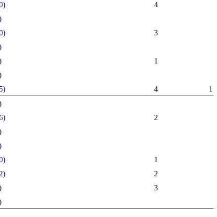
0)
4
)
0)
3
)
)
1
)
5)
4
1
)
6)
2
)
)
0)
1
2)
2
)
3
)