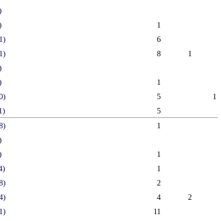
)
)
1
1)
6
1)
8
1
)
)
1
0)
5
1
1)
5
8)
1
)
)
1
4)
1
8)
2
4)
4
2
1)
11