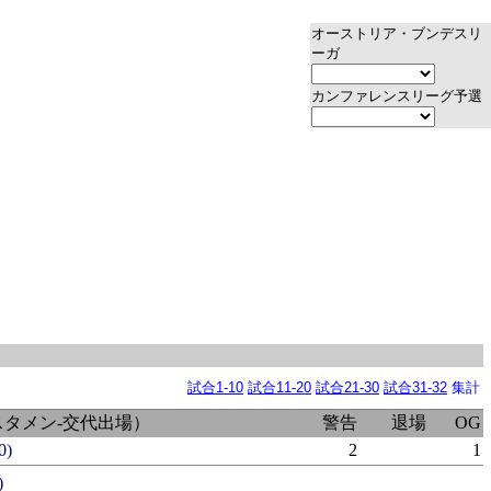
オーストリア・ブンデスリ
ーガ
カンファレンスリーグ予選
試合1-10
試合11-20
試合21-30
試合31-32
集計
スタメン-交代出場）
警告
退場
OG
0)
2
1
)