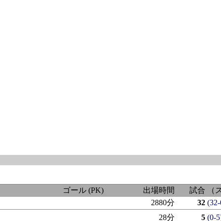
ゴール
(PK)
出場時間
試合
（
2880分
32
(32-
28分
5
(0-5