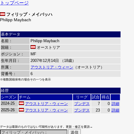
トップページ
フィリップ・メイバッハ
Philipp Maybach
基本データ
名前：
Philipp Maybach
国籍：
オーストリア
ポジション：
MF
生年月日：
2007年12月14日 （18歳）
所属：
アウストリア・ウィーン
（オーストリア）
背番号：
6
※複数国籍保有の場合その一つを表示
経歴
シーズン
チーム
リーグ
試合
得点
2024-25
アウストリア・ウィーン
ブンデス
7
0
詳細
2025-26
アウストリア・ウィーン
ブンデス
23
0
詳細
データは最新のものではない可能性があります。更新・修正を要請→