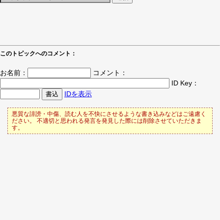
このトピックへのコメント：
お名前：
コメント：
ID Key：
IDを表示
悪質な誹謗・中傷、読む人を不快にさせるような書き込みなどはご遠慮く
ださい。 不適切と思われる発言を発見した際には削除させていただきま
す。