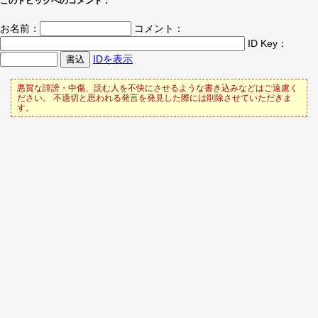
このトピックへのコメント：
お名前：
コメント：
ID Key：
IDを表示
悪質な誹謗・中傷、読む人を不快にさせるような書き込みなどはご遠慮く
ださい。 不適切と思われる発言を発見した際には削除させていただきま
す。