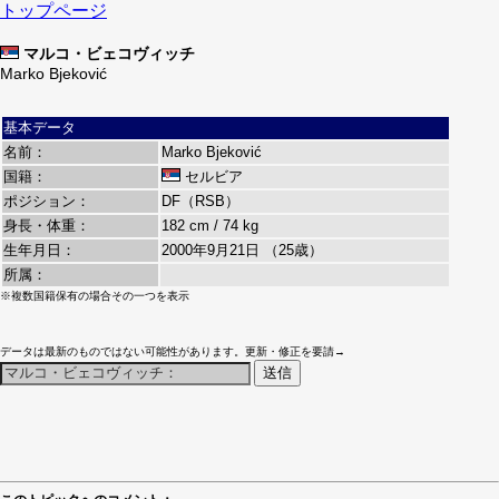
トップページ
マルコ・ビェコヴィッチ
Marko Bjeković
基本データ
名前：
Marko Bjeković
国籍：
セルビア
ポジション：
DF（RSB）
身長・体重：
182 cm / 74 kg
生年月日：
2000年9月21日 （25歳）
所属：
※複数国籍保有の場合その一つを表示
データは最新のものではない可能性があります。更新・修正を要請→