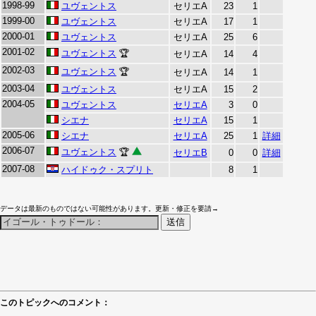
1998-99
ユヴェントス
セリエA
23
1
1999-00
ユヴェントス
セリエA
17
1
2000-01
ユヴェントス
セリエA
25
6
2001-02
ユヴェントス
🏆
セリエA
14
4
2002-03
ユヴェントス
🏆
セリエA
14
1
2003-04
ユヴェントス
セリエA
15
2
2004-05
ユヴェントス
セリエA
3
0
シエナ
セリエA
15
1
2005-06
シエナ
セリエA
25
1
詳細
2006-07
ユヴェントス
🏆
セリエB
0
0
詳細
2007-08
ハイドゥク・スプリト
8
1
データは最新のものではない可能性があります。更新・修正を要請→
このトピックへのコメント：