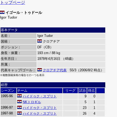
トップページ
イゴール・トゥドール
Igor Tudor
基本データ
名前：
Igor Tudor
国籍：
クロアチア
ポジション：
DF（CB）
身長・体重：
193 cm / 88 kg
生年月日：
1978年4月16日 （48歳）
所属：
代表キャップ/ゴール：
クロアチア代表
55/3（2006/8/2 時点）
※複数国籍保有の場合その一つを表示
経歴
シーズン
チーム
リーグ
試合
得点
1995-96
ハイドゥク・スプリト
9
0
NKトロギル
5
1
1996-97
ハイドゥク・スプリト
23
1
1997-98
ハイドゥク・スプリト
26
4