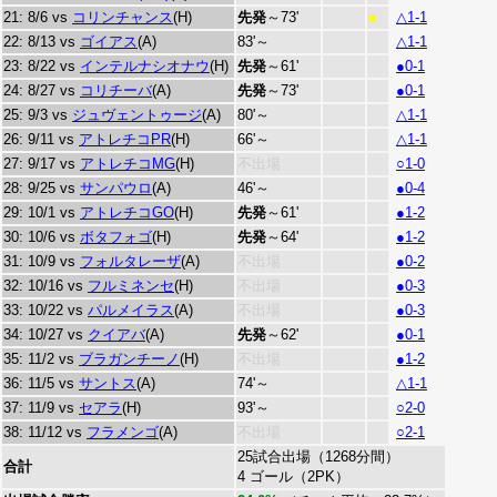
21: 8/6 vs
コリンチャンス
(H)
先発
～73'
△1-1
■
22: 8/13 vs
ゴイアス
(A)
83'～
△1-1
23: 8/22 vs
インテルナシオナウ
(H)
先発
～61'
●0-1
24: 8/27 vs
コリチーバ
(A)
先発
～73'
●0-1
25: 9/3 vs
ジュヴェントゥージ
(A)
80'～
△1-1
26: 9/11 vs
アトレチコPR
(H)
66'～
△1-1
27: 9/17 vs
アトレチコMG
(H)
不出場
○1-0
28: 9/25 vs
サンパウロ
(A)
46'～
●0-4
29: 10/1 vs
アトレチコGO
(H)
先発
～61'
●1-2
30: 10/6 vs
ボタフォゴ
(H)
先発
～64'
●1-2
31: 10/9 vs
フォルタレーザ
(A)
不出場
●0-2
32: 10/16 vs
フルミネンセ
(H)
不出場
●0-3
33: 10/22 vs
パルメイラス
(A)
不出場
●0-3
34: 10/27 vs
クイアバ
(A)
先発
～62'
●0-1
35: 11/2 vs
ブラガンチーノ
(H)
不出場
●1-2
36: 11/5 vs
サントス
(A)
74'～
△1-1
37: 11/9 vs
セアラ
(H)
93'～
○2-0
38: 11/12 vs
フラメンゴ
(A)
不出場
○2-1
25試合出場（1268分間）
合計
4 ゴール（2PK）