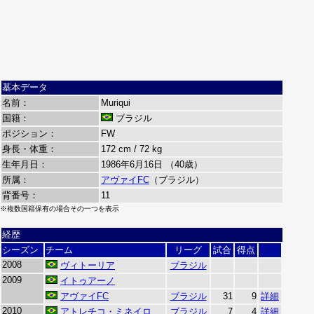
基本データ
名前：
Muriqui
国籍：
ブラジル
ポジション：
FW
身長・体重：
172 cm / 72 kg
生年月日：
1986年6月16日 （40歳）
所属：
アヴァイFC
（ブラジル）
背番号：
11
※複数国籍保有の場合その一つを表示
経歴
シーズン
チーム
リーグ
試合
得点
2008
ヴィトーリア
ブラジル
2009
イトゥアーノ
アヴァイFC
ブラジル
31
9
詳細
2010
アトレチコ・ミネイロ
ブラジル
7
4
詳細