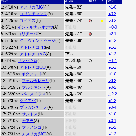
試合
出場
得点
カ
結果
1: 4/10 vs
アメリカ(MG)
(H)
先発
～82'
○1-0
2: 4/16 vs
コリンチャンス
(A)
先発
～60'
●0-3
3: 4/25 vs
ゴイアス
(H)
先発
～74'
○3-2
■
4: 5/1 vs
インテルナシオナウ
(A)
不出場
△0-0
5: 5/9 vs
コリチーバ
(H)
先発
～77'
○2-1
6: 5/15 vs
ジュヴェントゥージ
(H)
先発
～38'
●1-2
7: 5/22 vs
アトレチコPR
(A)
不出場
●1-2
8: 5/29 vs
アトレチコMG
(A)
75'～
●1-2
9: 6/4 vs
サンパウロ
(H)
フル出場
△1-1
10: 6/8 vs
アトレチコGO
(A)
先発
～69'
●1-2
11: 6/13 vs
ボタフォゴ
(A)
先発
～60'
○1-0
12: 6/16 vs
フォルタレーザ
(H)
先発
～46'
○3-2
13: 6/19 vs
フルミネンセ
(A)
先発
～46'
●0-2
14: 6/26 vs
パルメイラス
(H)
先発
～69'
△2-2
15: 7/3 vs
クイアバ
(H)
先発
～46'
●1-2
16: 7/9 vs
ブラガンチーノ
(A)
不出場
●0-4
17: 7/16 vs
サントス
(H)
不出場
○1-0
18: 7/19 vs
セアラ
(A)
不出場
●0-1
19: 7/24 vs
フラメンゴ
(H)
不出場
●1-2
20: 7/31 vs
アメリカ(MG)
(A)
不出場
●1-3