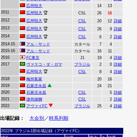
広州恒大
14
13
2011
広州恒大
🏆
CSL
26
16
2012
広州恒大
🏆
CSL
20
12
詳細
2013
広州恒大
🏆
CSL
26
9
詳細
2014
広州恒大
🏆
CSL
6
2
詳細
2014-15
アル・サッド
カタール
7
4
2015-16
アル・サッド
カタール
16
11
2016
FC東京
J1
19
4
詳細
2017
ヴァスコ・ダ・ガマ
ブラジル
2
0
詳細
広州恒大
🏆
CSL
8
4
詳細
2018
梅州客家
20
16
2019
石家庄永昌
24
21
2020
石家庄永昌
CSL
5
詳細
2021
滄州雄獅
CSL
2
詳細
2022
アヴァイFC
ブラジル
25
4
詳細
出場記録：
大会別
／
時系列順
2022年 ブラジル1部出場記録（アヴァイFC）