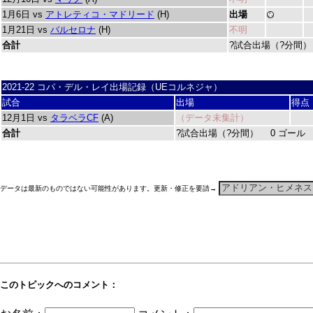
1月6日 vs
アトレティコ・マドリード
(H)
出場
1月21日 vs
バルセロナ
(H)
不明
合計
?試合出場（?分間）
2021-22 コパ・デル・レイ出場記録（UEコルネジャ）
試合
出場
得点
12月1日 vs
タラベラCF
(A)
（データ未集計）
合計
?試合出場（?分間） 0 ゴール
データは最新のものではない可能性があります。更新・修正を要請→
このトピックへのコメント：