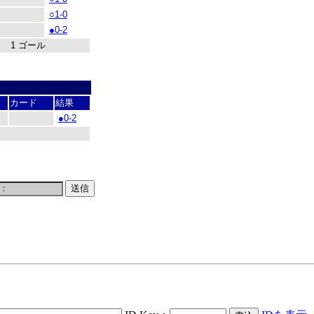
○1-0
●0-2
 1 ゴール
カード
結果
●0-2