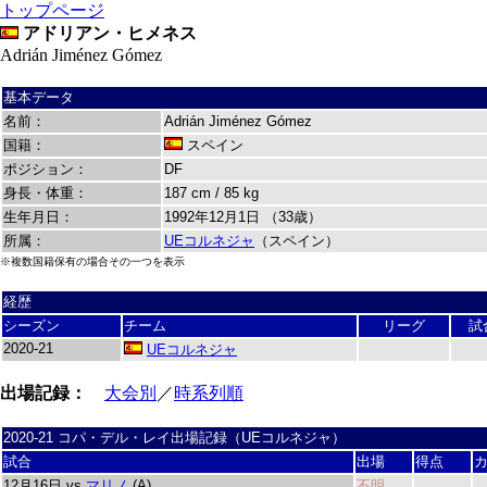
トップページ
アドリアン・ヒメネス
Adrián Jiménez Gómez
基本データ
名前：
Adrián Jiménez Gómez
国籍：
スペイン
ポジション：
DF
身長・体重：
187 cm / 85 kg
生年月日：
1992年12月1日 （33歳）
所属：
UEコルネジャ
（スペイン）
※複数国籍保有の場合その一つを表示
経歴
シーズン
チーム
リーグ
試
2020-21
UEコルネジャ
出場記録：
大会別
／
時系列順
2020-21 コパ・デル・レイ出場記録（UEコルネジャ）
試合
出場
得点
12月16日 vs
マリノ
(A)
不明