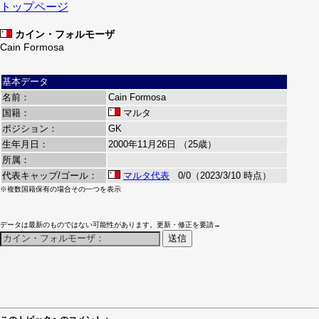
トップページ
カイン・フォルモーザ
Cain Formosa
基本データ
名前：
Cain Formosa
国籍：
マルタ
ポジション：
GK
生年月日：
2000年11月26日 （25歳）
所属：
代表キャップ/ゴール：
マルタ代表
0/0（2023/3/10 時点）
※複数国籍保有の場合その一つを表示
データは最新のものではない可能性があります。更新・修正を要請→