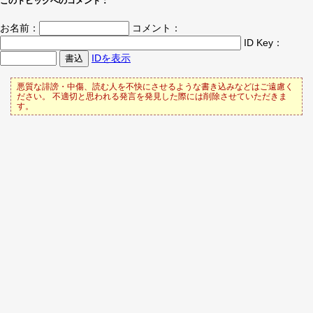
このトピックへのコメント：
お名前：
コメント：
ID Key：
IDを表示
悪質な誹謗・中傷、読む人を不快にさせるような書き込みなどはご遠慮く
ださい。 不適切と思われる発言を発見した際には削除させていただきま
す。