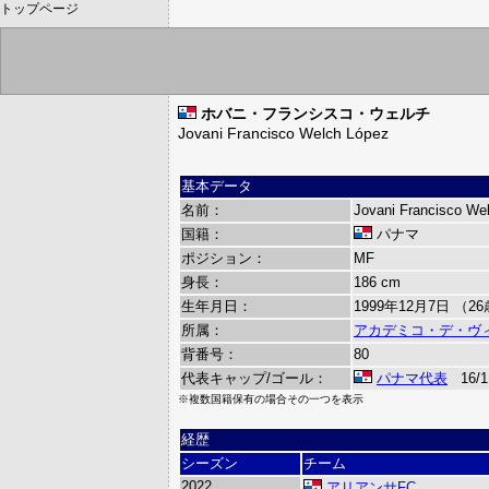
トップページ
ホバニ・フランシスコ・ウェルチ
Jovani Francisco Welch López
基本データ
名前：
Jovani Francisco We
国籍：
パナマ
ポジション：
MF
身長：
186 cm
生年月日：
1999年12月7日 （2
所属：
アカデミコ・デ・ヴ
背番号：
80
代表キャップ/ゴール：
パナマ代表
16/1
※複数国籍保有の場合その一つを表示
経歴
シーズン
チーム
2022
アリアンサFC