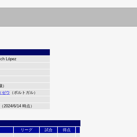
lch López
6歳）
ィゼウ
（ポルトガル）
（2024/6/14 時点）
リーグ
試合
得点