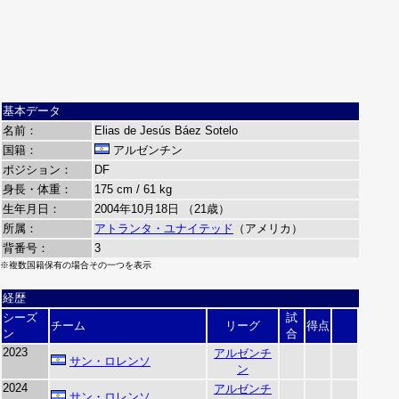
基本データ
名前：
Elias de Jesús Báez Sotelo
国籍：
アルゼンチン
ポジション：
DF
身長・体重：
175 cm / 61 kg
生年月日：
2004年10月18日 （21歳）
所属：
アトランタ・ユナイテッド
（アメリカ）
背番号：
3
※複数国籍保有の場合その一つを表示
経歴
シーズ
試
チーム
リーグ
得点
ン
合
2023
アルゼンチ
サン・ロレンソ
ン
2024
アルゼンチ
サン・ロレンソ