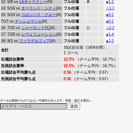
12: 5/9 vs
LAギャラクシー
(H)
フル出場
A
●1-2
14: 5/16 vs
オーランド・シティ
(A)
フル出場
△1-1
15: 5/24 vs
コロンバス・クルー
(A)
フル出場
●0-2
■
7/17 vs
ナッシュヴィル
(A)
フル出場
●0-1
16: 7/22 vs
シャーロットFC
(A)
フル出場
△2-2
17: 7/25 vs
レヴォリューション
(A)
フル出場
●1-4
18: 8/1 vs
フィラデルフィア
(A)
フル出場
●2-3
■
16試合出場（1404分間）
合計
1 ゴール
出場試合勝率
12.5%
（チーム平均：16.7%）
先発試合勝率
12.5%
（チーム平均：16.7%）
出場試合平均勝ち点
0.56
（チーム平均：0.67）
先発試合平均勝ち点
0.56
（チーム平均：0.67）
データは最新のものではない可能性があります。更新・修正を要請→