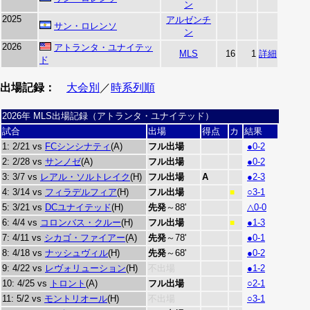
ン
2025
アルゼンチ
サン・ロレンソ
ン
2026
アトランタ・ユナイテッ
MLS
16
1
詳細
ド
出場記録：
大会別
／
時系列順
2026年 MLS出場記録（アトランタ・ユナイテッド）
試合
出場
得点
カ
結果
1: 2/21 vs
FCシンシナティ
(A)
フル出場
●0-2
2: 2/28 vs
サンノゼ
(A)
フル出場
●0-2
3: 3/7 vs
レアル・ソルトレイク
(H)
フル出場
A
●2-3
4: 3/14 vs
フィラデルフィア
(H)
フル出場
○3-1
■
5: 3/21 vs
DCユナイテッド
(H)
先発
～88'
△0-0
6: 4/4 vs
コロンバス・クルー
(H)
フル出場
●1-3
■
7: 4/11 vs
シカゴ・ファイアー
(A)
先発
～78'
●0-1
8: 4/18 vs
ナッシュヴィル
(H)
先発
～68'
●0-2
9: 4/22 vs
レヴォリューション
(H)
不出場
●1-2
10: 4/25 vs
トロント
(A)
フル出場
○2-1
11: 5/2 vs
モントリオール
(H)
不出場
○3-1