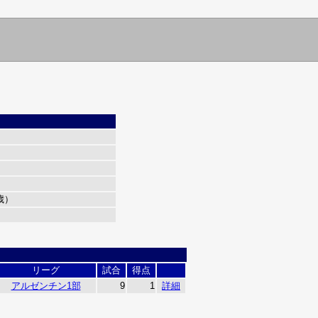
0歳）
リーグ
試合
得点
アルゼンチン1部
9
1
詳細