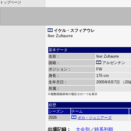
トップページ
イケル・スフィアウレ
Iker Zufiaurre
基本データ
名前：
Iker Zufiaurre
国籍：
アルゼンチン
ポジション：
FW
身長：
175 cm
生年月日：
2005年8月7日 （2
所属：
※複数国籍保有の場合その一つを表示
経歴
シーズン
チーム
2026
ボカ・ジュニアーズ
出場記録：
大会別
／
時系列順