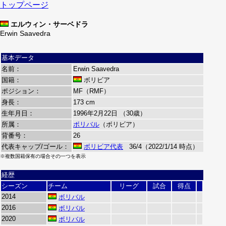
トップページ
エルウィン・サーベドラ
Erwin Saavedra
基本データ
名前：
Erwin Saavedra
国籍：
ボリビア
ポジション：
MF（RMF）
身長：
173 cm
生年月日：
1996年2月22日 （30歳）
所属：
ボリバル
（ボリビア）
背番号：
26
代表キャップ/ゴール：
ボリビア代表
36/4（2022/1/14 時点）
※複数国籍保有の場合その一つを表示
経歴
シーズン
チーム
リーグ
試合
得点
2014
ボリバル
2016
ボリバル
2020
ボリバル