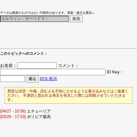
データは最新のものではない可能性があります。更新・修正を要請→
このトピックへのコメント：
お名前：
コメント：
ID Key：
IDを表示
悪質な誹謗・中傷、読む人を不快にさせるような書き込みなどはご遠慮く
ださい。 不適切と思われる発言を発見した際には削除させていただきま
す。
(04/27 - 10:56)
エチェべリア
(03/29 - 17:53)
ボリビア最高