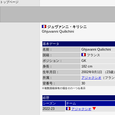
トップページ
ジュヴァンニ・キリシニ
Ghjuvanni Quilichini
基本データ
名前：
Ghjuvanni Quilichini
国籍：
フランス
ポジション：
GK
身長：
182 cm
生年月日：
2002年9月1日 （23歳
所属：
アジャクシオ
（フラン
背番号：
30
※複数国籍保有の場合その一つを表示
経歴
シーズン
チーム
2022-23
アジャクシオ