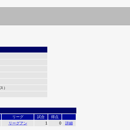
）
ス）
リーグ
試合
得点
リーグアン
1
0
詳細