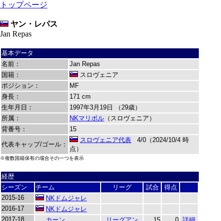
トップページ
ヤン・レパス
Jan Repas
基本データ
名前：
Jan Repas
国籍：
スロヴェニア
ポジション：
MF
身長：
171 cm
生年月日：
1997年3月19日 （29歳）
所属：
NKマリボル
（スロヴェニア）
背番号：
15
スロヴェニア代表
4/0（2024/10/4 時
代表キャップ/ゴール：
点）
※複数国籍保有の場合その一つを表示
経歴
シーズン
チーム
リーグ
試合
得点
2015-16
NKドムジャレ
2016-17
NKドムジャレ
2017-18
カーン
リーグアン
15
0
詳細