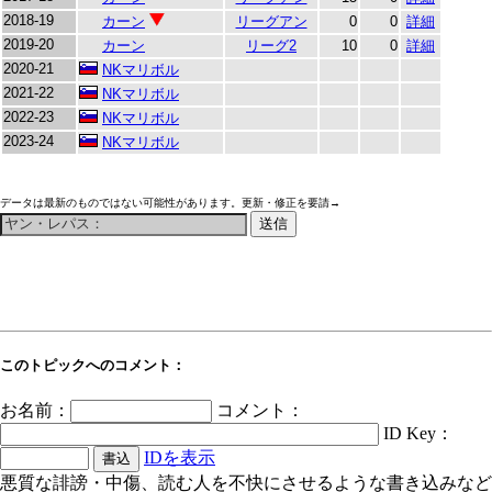
2018-19
カーン
リーグアン
0
0
詳細
2019-20
カーン
リーグ2
10
0
詳細
2020-21
NKマリボル
2021-22
NKマリボル
2022-23
NKマリボル
2023-24
NKマリボル
データは最新のものではない可能性があります。更新・修正を要請→
このトピックへのコメント：
お名前：
コメント：
ID Key：
IDを表示
悪質な誹謗・中傷、読む人を不快にさせるような書き込みなど