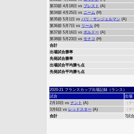
第33節 4月18日 vs
ブレスト
(A)
第34節 4月25日 vs
ニーム
(H)
第35節 5月1日 vs
パリ・サンジェルマン
(A)
第36節 5月7日 vs
リール
(H)
第37節 5月16日 vs
ボルドー
(A)
第38節 5月23日 vs
モナコ
(H)
合計
出場試合勝率
先発試合勝率
出場試合平均勝ち点
先発試合平均勝ち点
2020-21 フランスカップ出場記録（ランス）
試合
出場
2月10日 vs
ナント
(A)
（デ
3月6日 vs
レッドスター
(A)
（デ
合計
?試