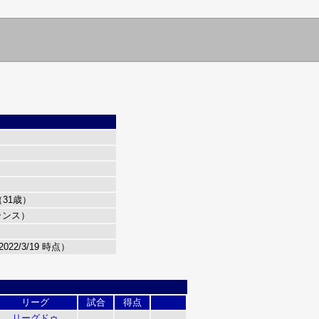
（31歳）
ランス）
022/3/19 時点）
リーグ
試合
得点
リーグドゥ