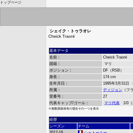
トップページ
シェイク・トゥラオレ
Cheick Traoré
基本データ
名前：
Cheick Traoré
国籍：
マリ
ポジション：
DF（RSB）
身長：
174 cm
生年月日：
1995年3月31日 
所属：
ディジョン
（フ
背番号：
27
代表キャップ/ゴール：
マリ代表
1/0（2
※複数国籍保有の場合その一つを表示
経歴
シーズン
チーム
2017-18
シャトールー