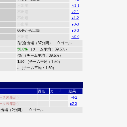
不出場
△1-1
不出場
○2-1
不出場
●1-2
不出場
●0-3
66分から出場
●0-3
不出場
△0-0
2試合出場（37分間） 0 ゴール
50.0%
（チーム平均：39.5%）
-% （チーム平均：39.5%）
1.50
（チーム平均：1.50）
-
（チーム平均：1.50）
得点
カード
結果
ータ未集計）
○4-2
ータ未集計）
●2-3
合出場（?分間） 0 ゴール