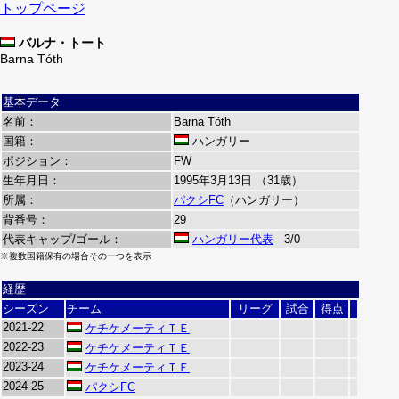
トップページ
バルナ・トート
Barna Tóth
基本データ
名前：
Barna Tóth
国籍：
ハンガリー
ポジション：
FW
生年月日：
1995年3月13日 （31歳）
所属：
パクシFC
（ハンガリー）
背番号：
29
代表キャップ/ゴール：
ハンガリー代表
3/0
※複数国籍保有の場合その一つを表示
経歴
シーズン
チーム
リーグ
試合
得点
2021-22
ケチケメーティＴＥ
2022-23
ケチケメーティＴＥ
2023-24
ケチケメーティＴＥ
2024-25
パクシFC