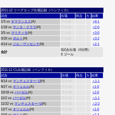
2011-12 リーグカップ出場記録（ベンフィカ）
試合
出場
得点
カ
結果
1/3 vs
ギマランエス
(A)
不出場
○4-1
1/18 vs
サンタ・クララ
(H)
不出場
○2-0
2/5 vs
マリティモ
(H)
不出場
○3-0
3/20 vs
ポルト
(H)
不出場
○3-2
4/14 vs
ジル・ヴィセンテ
(N)
不出場
○2-1
0試合出場（0分間）
合計
0 ゴール
2011-12 CL出場記録（ベンフィカ）
試合
出場
得点
カ
結果
9/14 vs
マンチェスター･U
(H)
不出場
△1-1
9/27 vs
オツェルル
(A)
不出場
○1-0
10/18 vs
バーゼル
(A)
不出場
○2-0
11/2 vs
バーゼル
(H)
不出場
△1-1
11/22 vs
マンチェスター･U
(A)
不出場
△2-2
12/7 vs
オツェルル
(H)
不出場
○1-0
2/15 vs
ゼニト
(A)
不出場
●2-3