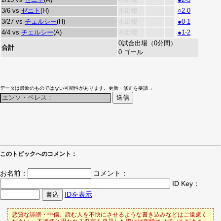
3/6 vs
ゼニト
(H)
不出場
○2-0
3/27 vs
チェルシー
(H)
不出場
●0-1
4/4 vs
チェルシー
(A)
不出場
●1-2
0試合出場（0分間）
合計
0 ゴール
データは最新のものではない可能性があります。更新・修正を要請→
このトピックへのコメント：
お名前：
コメント：
ID Key：
IDを表示
悪質な誹謗・中傷、読む人を不快にさせるような書き込みなどはご遠慮く