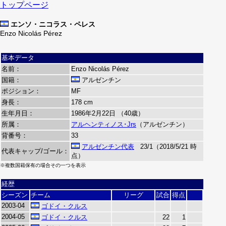
トップページ
エンソ・ニコラス・ペレス
Enzo Nicolás Pérez
基本データ
名前：
Enzo Nicolás Pérez
国籍：
アルゼンチン
ポジション：
MF
身長：
178 cm
生年月日：
1986年2月22日 （40歳）
所属：
アルヘンティノス･Jrs
（アルゼンチン）
背番号：
33
アルゼンチン代表
23/1（2018/5/21 時
代表キャップ/ゴール：
点）
※複数国籍保有の場合その一つを表示
経歴
シーズン
チーム
リーグ
試合
得点
2003-04
ゴドイ・クルス
2004-05
ゴドイ・クルス
22
1