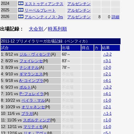
2024
エストゥディアンテス
アルゼンチン
2025
リーベルプレート
アルゼンチン
2026
アルヘンティノス･Jrs
アルゼンチン
8
0
詳細
出場記録：
大会別
／
時系列順
2011-12 プリメイラリーガ出場記録（ベンフィカ）
試合
出場
得点
カ
結果
1: 8/12 vs
ジル・ヴィセンテ
(A)
60'～
△2-2
2: 8/20 vs
フェイレンセ
(H)
83'～
○3-1
3: 8/29 vs
ナシオナル
(A)
78'～
○2-0
4: 9/10 vs
ギマランエス
(H)
不出場
○2-1
5: 9/18 vs
A･コインブラ
(H)
不出場
○4-1
6: 9/23 vs
ポルト
(A)
不出場
△2-2
7: 10/1 vs
P･フェレイラ
(H)
不出場
○4-1
8: 10/22 vs
ベイラ・マル
(A)
不出場
○1-0
9: 10/29 vs
オリャネンセ
(H)
不出場
○2-1
10: 11/6 vs
ブラガ
(A)
不出場
△1-1
11: 11/26 vs
スポルティング
(H)
不出場
○1-0
12: 12/11 vs
マリティモ
(A)
不出場
○1-0
13: 12/16 vs
リオ・アヴェ
(H)
不出場
○5-1