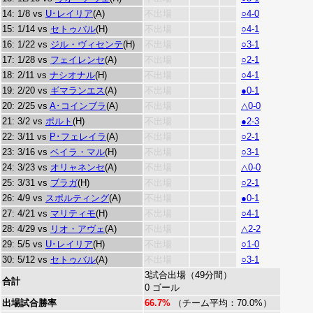
14: 1/8 vs
U･レイリア
(A)
不出場
○4-0
15: 1/14 vs
セトゥバル
(H)
不出場
○4-1
16: 1/22 vs
ジル・ヴィセンテ
(H)
不出場
○3-1
17: 1/28 vs
フェイレンセ
(A)
不出場
○2-1
18: 2/11 vs
ナシオナル
(H)
不出場
○4-1
19: 2/20 vs
ギマランエス
(A)
不出場
●0-1
20: 2/25 vs
A･コインブラ
(A)
不出場
△0-0
21: 3/2 vs
ポルト
(H)
不出場
●2-3
22: 3/11 vs
P･フェレイラ
(A)
不出場
○2-1
23: 3/16 vs
ベイラ・マル
(H)
不出場
○3-1
24: 3/23 vs
オリャネンセ
(A)
不出場
△0-0
25: 3/31 vs
ブラガ
(H)
不出場
○2-1
26: 4/9 vs
スポルティング
(A)
不出場
●0-1
27: 4/21 vs
マリティモ
(H)
不出場
○4-1
28: 4/29 vs
リオ・アヴェ
(A)
不出場
△2-2
29: 5/5 vs
U･レイリア
(H)
不出場
○1-0
30: 5/12 vs
セトゥバル
(A)
不出場
○3-1
3試合出場（49分間）
合計
0 ゴール
出場試合勝率
66.7%
（チーム平均：70.0%）