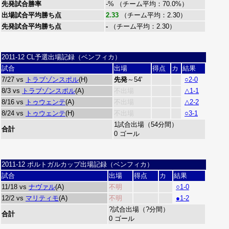
先発試合勝率
-% （チーム平均：70.0%）
出場試合平均勝ち点
2.33
（チーム平均：2.30）
先発試合平均勝ち点
-
（チーム平均：2.30）
2011-12 CL予選出場記録（ベンフィカ）
試合
出場
得点
カ
結果
7/27 vs
トラブゾンスポル
(H)
先発
～54'
○2-0
8/3 vs
トラブゾンスポル
(A)
不出場
△1-1
8/16 vs
トゥウェンテ
(A)
不出場
△2-2
8/24 vs
トゥウェンテ
(H)
不出場
○3-1
1試合出場（54分間）
合計
0 ゴール
2011-12 ポルトガルカップ出場記録（ベンフィカ）
試合
出場
得点
カ
結果
11/18 vs
ナヴァル
(A)
不明
○1-0
12/2 vs
マリティモ
(A)
不明
●1-2
?試合出場（?分間）
合計
0 ゴール