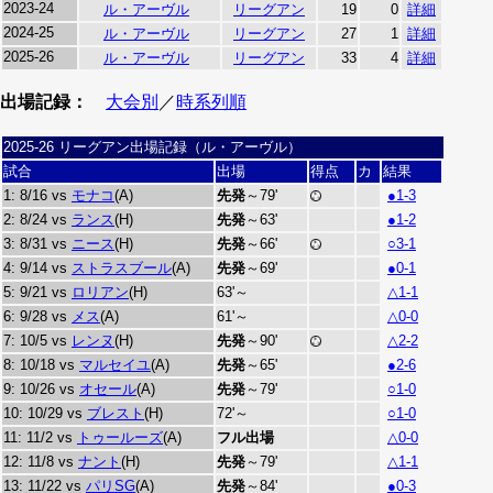
2023-24
ル・アーヴル
リーグアン
19
0
詳細
2024-25
ル・アーヴル
リーグアン
27
1
詳細
2025-26
ル・アーヴル
リーグアン
33
4
詳細
出場記録：
大会別
／
時系列順
2025-26 リーグアン出場記録（ル・アーヴル）
試合
出場
得点
カ
結果
1: 8/16 vs
モナコ
(A)
先発
～79'
●1-3
2: 8/24 vs
ランス
(H)
先発
～63'
●1-2
3: 8/31 vs
ニース
(H)
先発
～66'
○3-1
4: 9/14 vs
ストラスブール
(A)
先発
～69'
●0-1
5: 9/21 vs
ロリアン
(H)
63'～
△1-1
6: 9/28 vs
メス
(A)
61'～
△0-0
7: 10/5 vs
レンヌ
(H)
先発
～90'
△2-2
8: 10/18 vs
マルセイユ
(A)
先発
～65'
●2-6
9: 10/26 vs
オセール
(A)
先発
～79'
○1-0
10: 10/29 vs
ブレスト
(H)
72'～
○1-0
11: 11/2 vs
トゥールーズ
(A)
フル出場
△0-0
12: 11/8 vs
ナント
(H)
先発
～79'
△1-1
13: 11/22 vs
パリSG
(A)
先発
～84'
●0-3