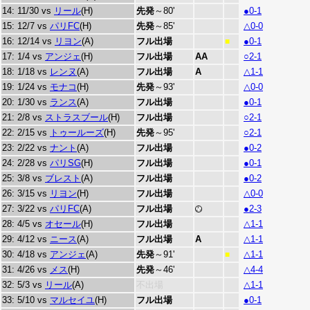
14: 11/30 vs
リール
(H)
先発
～80'
●0-1
15: 12/7 vs
パリFC
(H)
先発
～85'
△0-0
16: 12/14 vs
リヨン
(A)
フル出場
●0-1
■
17: 1/4 vs
アンジェ
(H)
フル出場
A
A
○2-1
18: 1/18 vs
レンヌ
(A)
フル出場
A
△1-1
19: 1/24 vs
モナコ
(H)
先発
～93'
△0-0
20: 1/30 vs
ランス
(A)
フル出場
●0-1
21: 2/8 vs
ストラスブール
(H)
フル出場
○2-1
22: 2/15 vs
トゥールーズ
(H)
先発
～95'
○2-1
23: 2/22 vs
ナント
(A)
フル出場
●0-2
24: 2/28 vs
パリSG
(H)
フル出場
●0-1
25: 3/8 vs
ブレスト
(A)
フル出場
●0-2
26: 3/15 vs
リヨン
(H)
フル出場
△0-0
27: 3/22 vs
パリFC
(A)
フル出場
●2-3
28: 4/5 vs
オセール
(H)
フル出場
△1-1
29: 4/12 vs
ニース
(A)
フル出場
A
△1-1
30: 4/18 vs
アンジェ
(A)
先発
～91'
△1-1
■
31: 4/26 vs
メス
(H)
先発
～46'
△4-4
32: 5/3 vs
リール
(A)
不出場
△1-1
33: 5/10 vs
マルセイユ
(H)
フル出場
●0-1