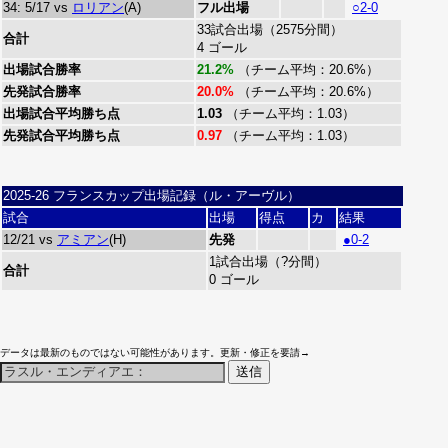
34: 5/17 vs
ロリアン
(A)
フル出場
○2-0
33試合出場（2575分間）
合計
4 ゴール
出場試合勝率
21.2%
（チーム平均：20.6%）
先発試合勝率
20.0%
（チーム平均：20.6%）
出場試合平均勝ち点
1.03
（チーム平均：1.03）
先発試合平均勝ち点
0.97
（チーム平均：1.03）
2025-26 フランスカップ出場記録（ル・アーヴル）
試合
出場
得点
カ
結果
12/21 vs
アミアン
(H)
先発
●0-2
1試合出場（?分間）
合計
0 ゴール
データは最新のものではない可能性があります。更新・修正を要請→