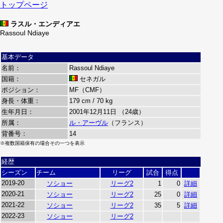
トップページ
ラスル・エンディアエ
Rassoul Ndiaye
基本データ
名前：
Rassoul Ndiaye
国籍：
セネガル
ポジション：
MF（CMF）
身長・体重：
179 cm / 70 kg
生年月日：
2001年12月11日 （24歳）
所属：
ル・アーヴル
（フランス）
背番号：
14
※複数国籍保有の場合その一つを表示
経歴
シーズン
チーム
リーグ
試合
得点
2019-20
ソショー
リーグ2
1
0
詳細
2020-21
ソショー
リーグ2
25
0
詳細
2021-22
ソショー
リーグ2
35
5
詳細
2022-23
ソショー
リーグ2