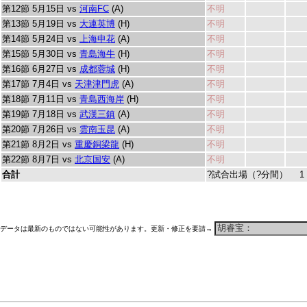
第12節 5月15日 vs
河南FC
(A)
不明
第13節 5月19日 vs
大連英博
(H)
不明
第14節 5月24日 vs
上海申花
(A)
不明
第15節 5月30日 vs
青島海牛
(H)
不明
第16節 6月27日 vs
成都蓉城
(H)
不明
第17節 7月4日 vs
天津津門虎
(A)
不明
第18節 7月11日 vs
青島西海岸
(H)
不明
第19節 7月18日 vs
武漢三鎮
(A)
不明
第20節 7月26日 vs
雲南玉昆
(A)
不明
第21節 8月2日 vs
重慶銅梁龍
(H)
不明
第22節 8月7日 vs
北京国安
(A)
不明
合計
?試合出場（?分間） 1
データは最新のものではない可能性があります。更新・修正を要請→