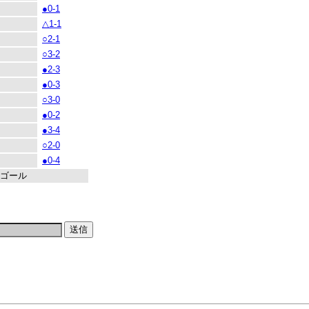
●0-1
△1-1
○2-1
○3-2
●2-3
●0-3
○3-0
●0-2
●3-4
○2-0
●0-4
 ゴール