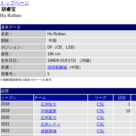
トップページ
胡睿宝
Hu Ruibao
基本データ
名前：
Hu Ruibao
国籍：
中国
ポジション：
DF（CB、LSB）
身長：
186 cm
生年月日：
1996年10月17日 （29歳）
所属：
深圳新鵬城
（中国）
背番号：
5
※複数国籍保有の場合その一つを表示
経歴
シーズン
チーム
リーグ
試合
2018
広州恒大
CSL
1
2019
河南建業
CSL
10
2020
広州富力
CSL
2021
広州シティ
CSL
2022
成都蓉城
CSL