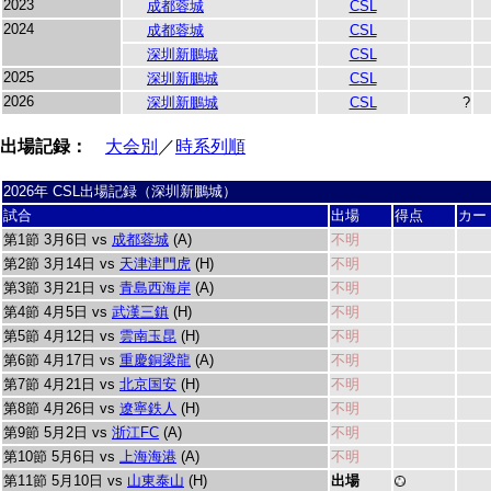
2023
成都蓉城
CSL
2024
成都蓉城
CSL
深圳新鵬城
CSL
2025
深圳新鵬城
CSL
2026
深圳新鵬城
CSL
?
出場記録：
大会別
／
時系列順
2026年 CSL出場記録（深圳新鵬城）
試合
出場
得点
カー
第1節 3月6日 vs
成都蓉城
(A)
不明
第2節 3月14日 vs
天津津門虎
(H)
不明
第3節 3月21日 vs
青島西海岸
(A)
不明
第4節 4月5日 vs
武漢三鎮
(H)
不明
第5節 4月12日 vs
雲南玉昆
(H)
不明
第6節 4月17日 vs
重慶銅梁龍
(A)
不明
第7節 4月21日 vs
北京国安
(H)
不明
第8節 4月26日 vs
遼寧鉄人
(H)
不明
第9節 5月2日 vs
浙江FC
(A)
不明
第10節 5月6日 vs
上海海港
(A)
不明
第11節 5月10日 vs
山東泰山
(H)
出場