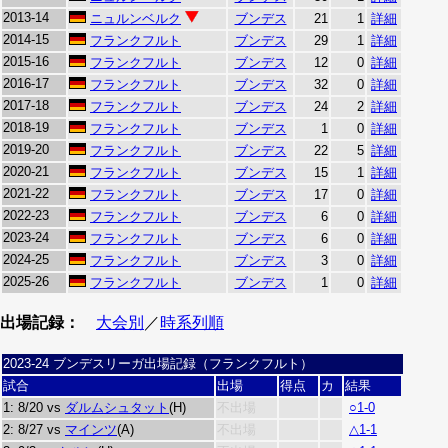
2013-14
ニュルンベルク
ブンデス
21
1
詳細
2014-15
フランクフルト
ブンデス
29
1
詳細
2015-16
フランクフルト
ブンデス
12
0
詳細
2016-17
フランクフルト
ブンデス
32
0
詳細
2017-18
フランクフルト
ブンデス
24
2
詳細
2018-19
フランクフルト
ブンデス
1
0
詳細
2019-20
フランクフルト
ブンデス
22
5
詳細
2020-21
フランクフルト
ブンデス
15
1
詳細
2021-22
フランクフルト
ブンデス
17
0
詳細
2022-23
フランクフルト
ブンデス
6
0
詳細
2023-24
フランクフルト
ブンデス
6
0
詳細
2024-25
フランクフルト
ブンデス
3
0
詳細
2025-26
フランクフルト
ブンデス
1
0
詳細
出場記録：
大会別
／
時系列順
2023-24 ブンデスリーガ出場記録（フランクフルト）
試合
出場
得点
カ
結果
1: 8/20 vs
ダルムシュタット
(H)
不出場
○1-0
2: 8/27 vs
マインツ
(A)
不出場
△1-1