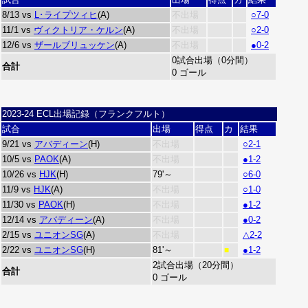
8/13 vs
L･ライプツィヒ
(A)
不出場
○7-0
11/1 vs
ヴィクトリア・ケルン
(A)
不出場
○2-0
12/6 vs
ザールブリュッケン
(A)
不出場
●0-2
0試合出場（0分間）
合計
0 ゴール
2023-24 ECL出場記録（フランクフルト）
試合
出場
得点
カ
結果
9/21 vs
アバディーン
(H)
不出場
○2-1
10/5 vs
PAOK
(A)
不出場
●1-2
10/26 vs
HJK
(H)
79'～
○6-0
11/9 vs
HJK
(A)
不出場
○1-0
11/30 vs
PAOK
(H)
不出場
●1-2
12/14 vs
アバディーン
(A)
不出場
●0-2
2/15 vs
ユニオンSG
(A)
不出場
△2-2
2/22 vs
ユニオンSG
(H)
81'～
●1-2
■
2試合出場（20分間）
合計
0 ゴール