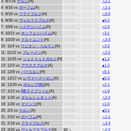
3: 9/3 vs
ケルン
(H)
不出場
△1-1
4: 9/16 vs
ボーフム
(A)
不出場
△1-1
5: 9/24 vs
フライブルク
(H)
不出場
△0-0
6: 9/30 vs
ヴォルフスブルク
(A)
不出場
●0-2
7: 10/8 vs
ハイデンハイム
(H)
不出場
○2-0
8: 10/21 vs
ホッフェンハイム
(A)
不出場
○3-1
9: 10/29 vs
ドルトムント
(H)
不出場
△3-3
10: 11/4 vs
ウニオン・ベルリン
(A)
不出場
○3-0
11: 11/12 vs
ブレーメン
(A)
不出場
△2-2
12: 11/25 vs
シュトゥットガルト
(H)
不出場
●1-2
13: 12/3 vs
アウクスブルク
(A)
不出場
●1-2
14: 12/9 vs
バイエルン
(H)
不出場
○5-1
15: 12/17 vs
レヴァークーゼン
(A)
不出場
●0-3
16: 12/20 vs
ボルシアMG
(H)
不出場
○2-1
17: 1/13 vs
RBライプツィヒ
(A)
不出場
○1-0
18: 1/20 vs
ダルムシュタット
(A)
不出場
△2-2
19: 1/26 vs
マインツ
(H)
不出場
○1-0
20: 2/3 vs
ケルン
(A)
不出場
●0-2
21: 2/10 vs
ボーフム
(H)
不出場
△1-1
22: 2/18 vs
フライブルク
(A)
不出場
△3-3
23: 2/25 vs
ヴォルフスブルク
(H)
90'～
△2-2