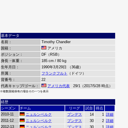
基本データ
名前：
Timothy Chandler
国籍：
アメリカ
ポジション：
DF（RSB）
身長・体重：
185 cm / 80 kg
生年月日：
1990年3月29日 （36歳）
所属：
フランクフルト
（ドイツ）
背番号：
22
代表キャップ/ゴール：
アメリカ代表
29/1（2017/5/28 時点）
※複数国籍保有の場合その一つを表示
経歴
シーズン
チーム
リーグ
試合
得点
2010-11
ニュルンベルク
ブンデス
14
1
詳細
2011-12
ニュルンベルク
ブンデス
30
2
詳細
2012-13
ニュルンベルク
ブンデス
30
1
詳細