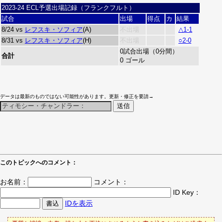
2023-24 ECL予選出場記録（フランクフルト）
試合
出場
得点
カ
結果
8/24 vs
レフスキ・ソフィア
(A)
不出場
△1-1
8/31 vs
レフスキ・ソフィア
(H)
不出場
○2-0
0試合出場（0分間）
合計
0 ゴール
データは最新のものではない可能性があります。更新・修正を要請→
このトピックへのコメント：
お名前：
コメント：
ID Key：
IDを表示