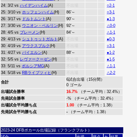
24: 3/2 vs
ハイデンハイム
(A)
不出場
○2-1
25: 3/10 vs
ホッフェンハイム
(H)
86'～
○3-1
26: 3/17 vs
ドルトムント
(A)
90'～
●1-3
27: 3/30 vs
ウニオン・ベルリン
(H)
92'～
△0-0
28: 4/5 vs
ブレーメン
(H)
84'～
△1-1
29: 4/13 vs
シュトゥットガルト
(A)
不出場
●0-3
30: 4/19 vs
アウクスブルク
(H)
不出場
○3-1
31: 4/27 vs
バイエルン
(A)
88'～
●1-2
32: 5/5 vs
レヴァークーゼン
(H)
不出場
●1-5
33: 5/11 vs
ボルシアMG
(A)
不出場
△1-1
34: 5/18 vs
RBライプツィヒ
(H)
不出場
△2-2
6試合出場（15分間）
合計
0 ゴール
出場試合勝率
16.7%
（チーム平均：32.4%）
先発試合勝率
-% （チーム平均：32.4%）
出場試合平均勝ち点
1.00
（チーム平均：1.38）
先発試合平均勝ち点
-
（チーム平均：1.38）
2023-24 DFBポカール出場記録（フランクフルト）
試合
出場
得点
カ
結果