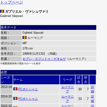
トップページ
ガブリエル・ヴァシュヴァリ
Gabriel Vașvari
基本データ
名前：
Gabriel Vașvari
国籍：
ルーマニア
ポジション：
MF
身長：
178 cm
生年月日：
1986年11月13日 （39歳）
所属：
セプシ・スフントゥ・ゲオルゲ
（ルーマニア）
※複数国籍保有の場合その一つを表示
経歴
シーズ
試
得
チーム
リーグ
ン
合
点
2013-14
ルーマニ
詳
FCボトシャニ
30
7
ア
細
2014-15
ルーマニ
詳
FCボトシャニ
33
7
ア
細
2015-16
ルーマニ
詳