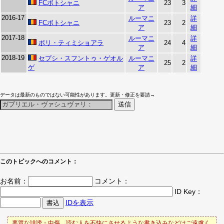
FCボトシャニ
23
3
ア
細
2016-17
ルーマニ
詳
FCボトシャニ
23
2
ア
細
2017-18
ルーマニ
詳
ポリ・ティミショアラ
24
4
ア
細
2018-19
セプシ・スフントゥ・ゲオル
ルーマニ
詳
25
2
ゲ
ア
細
データは最新のものではない可能性があります。更新・修正を要請→
このトピックへのコメント：
お名前：
コメント：
ID Key：
IDを表示
悪質な誹謗・中傷、読む人を不快にさせるような書き込みなどはご遠慮く