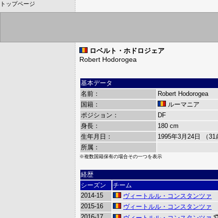
トップページ
ロベルト・ホドロジェア
Robert Hodorogea
基本データ
名前：
Robert Hodorogea
国籍：
ルーマニア
ポジション：
DF
身長：
180 cm
生年月日：
1995年3月24日 （3
所属：
※複数国籍保有の場合その一つを表示
経歴
シーズン
チーム
2014-15
ヴィートルル・コンスタンツァ
2015-16
ヴィートルル・コンスタンツァ
2016-17
ヴィートルル・コンスタンツァ
