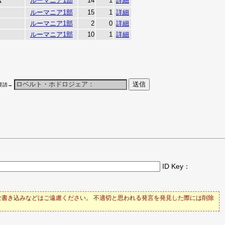
ルーマニア1部
14
1
詳細
ルーマニア1部
15
1
詳細
ルーマニア1部
2
0
詳細
ルーマニア1部
10
1
詳細
要請→
ID Key：
書き込みなどはご遠慮ください。 不適切と思われる発言を発見した際には削除