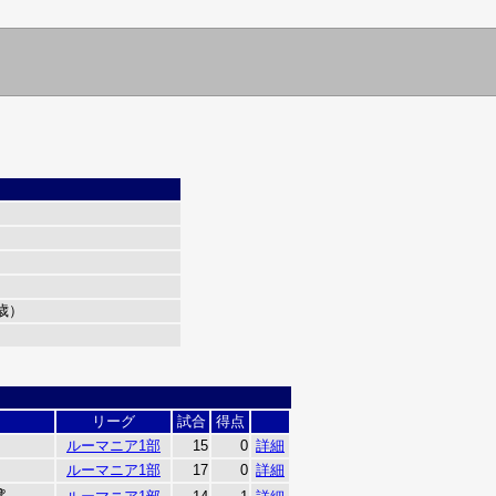
1歳）
リーグ
試合
得点
ルーマニア1部
15
0
詳細
ルーマニア1部
17
0
詳細
