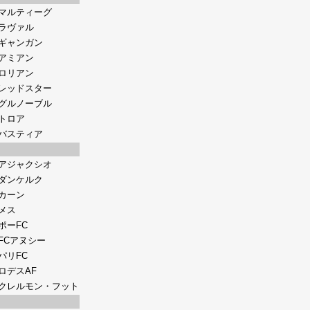
マルティーグ
ラヴァル
ギャンガン
アミアン
ロリアン
レッドスター
グルノーブル
トロア
バスティア
アジャクシオ
ダンケルク
カーン
メス
ポーFC
FCアヌシー
パリFC
ロデスAF
クレルモン・フット