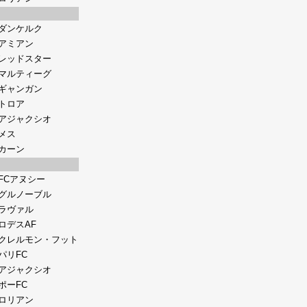
ダンケルク
アミアン
レッドスター
マルティーグ
ギャンガン
トロア
アジャクシオ
メス
カーン
FCアヌシー
グルノーブル
ラヴァル
ロデスAF
クレルモン・フット
パリFC
アジャクシオ
ポーFC
ロリアン