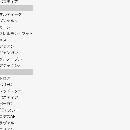
バスティア
マルティーグ
ダンケルク
カーン
クレルモン・フット
メス
アミアン
ギャンガン
グルノーブル
アジャクシオ
トロア
パリFC
レッドスター
バスティア
ポーFC
FCアヌシー
ロデスAF
ラヴァル
ロリアン