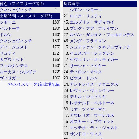
得点（スイスリーグ1部）
所属選手
クネジェヴィッチ
1
シモン・シモーニ
出場時間（スイスリーグ1部）
21.
ロイク・リュティ
シモーニ
180'
45.
エルブリン・サディカイ
ベルトーネ
180'
13.
ブング・フア・フライマン
ドルン
180'
22.
ルベン・ダンタス・フェルナンデス
クネジェヴィッチ
180'
46.
メング・フライマン
ディ・ジュスト
175'
5.
シュテファン・クネジェヴィッチ
リュティ
172'
3.
イェスパー・レフグレン
カブウィット
166'
2.
セヴェリン・オッティガー
フェルナンデス
150'
71.
サーシャ・マイヤー
ルーカス・シルヴァ
122'
24.
ティロン・オウス
ヴィリガー
106'
20.
ピウス・ドルン
>>スイスリーグ1部出場記録
14.
アンドレイス・チガニクス
29.
レヴィン・ヴィンクラー
34.
デミル・ジェマリヤ
6.
レオナルド・ベルトーネ
80.
ミオ・ツィマーマン
7.
アウレリオ・ウーレルス
16.
オスカー・カブウィット
11.
マッテオ・ディ・ジュスト
39.
サンドロ・ウィス