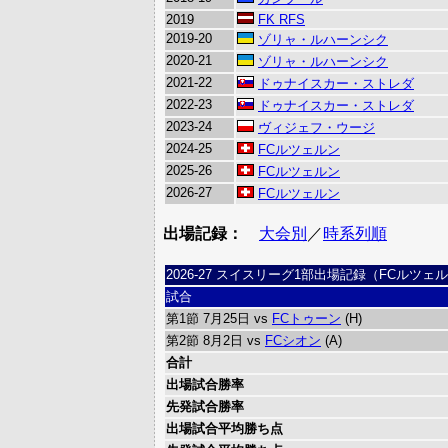
2019
FK RFS
2019-20
ゾリャ・ルハーンシク
2020-21
ゾリャ・ルハーンシク
2021-22
ドゥナイスカー・ストレダ
2022-23
ドゥナイスカー・ストレダ
2023-24
ヴィジェフ・ウージ
2024-25
FCルツェルン
2025-26
FCルツェルン
2026-27
FCルツェルン
出場記録：
大会別
／
時系列順
2026-27 スイスリーグ1部出場記録（FCルツェ
試合
第1節 7月25日 vs
FCトゥーン
(H)
第2節 8月2日 vs
FCシオン
(A)
合計
出場試合勝率
先発試合勝率
出場試合平均勝ち点