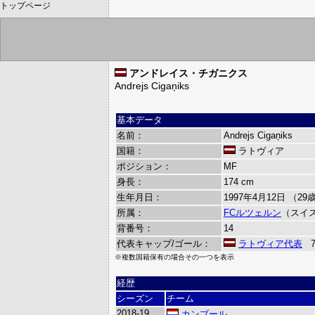
トップページ
アンドレイス・チガニクス
Andrejs Cigaņiks
基本データ
名前：
Andrejs Cigaņiks
国籍：
ラトヴィア
ポジション：
MF
身長：
174 cm
生年月日：
1997年4月12日 （29
所属：
FCルツェルン
（スイ
背番号：
14
代表キャップ/ゴール：
ラトヴィア代表
70
※複数国籍保有の場合その一つを表示
経歴
シーズン
チーム
2018-19
カンブール