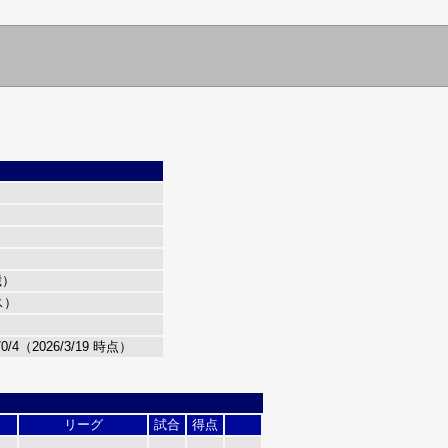
歳）
ス）
/4（2026/3/19 時点）
リーグ
試合
得点