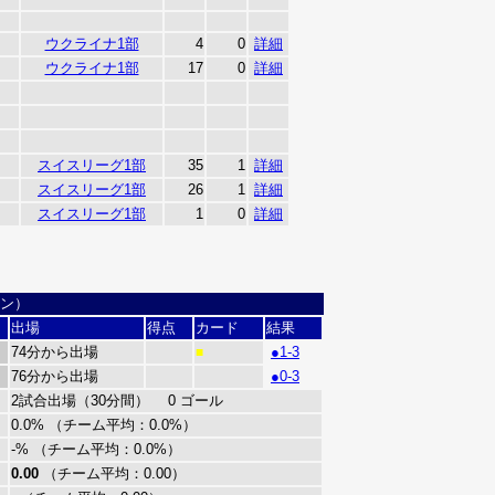
ウクライナ1部
4
0
詳細
ウクライナ1部
17
0
詳細
スイスリーグ1部
35
1
詳細
スイスリーグ1部
26
1
詳細
スイスリーグ1部
1
0
詳細
ルン）
出場
得点
カード
結果
74分から出場
●1-3
■
76分から出場
●0-3
2試合出場（30分間） 0 ゴール
0.0% （チーム平均：0.0%）
-% （チーム平均：0.0%）
0.00
（チーム平均：0.00）