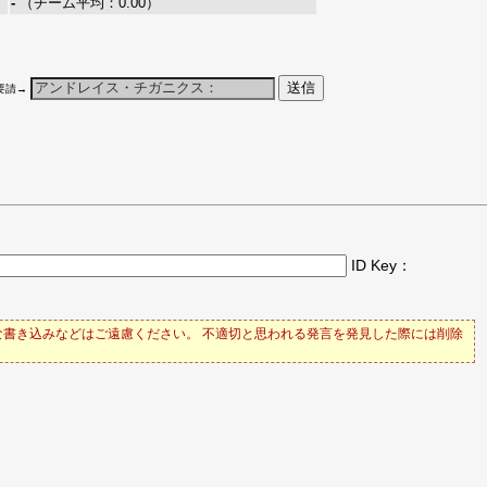
-
（チーム平均：0.00）
要請→
ID Key：
書き込みなどはご遠慮ください。 不適切と思われる発言を発見した際には削除