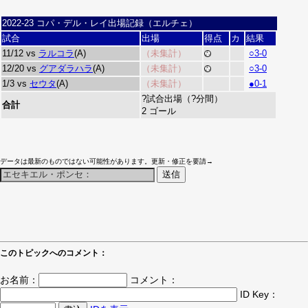
2022-23 コパ・デル・レイ出場記録（エルチェ）
試合
出場
得点
カ
結果
11/12 vs
ラルコラ
(A)
（未集計）
○3-0
12/20 vs
グアダラハラ
(A)
（未集計）
○3-0
1/3 vs
セウタ
(A)
（未集計）
●0-1
?試合出場（?分間）
合計
2 ゴール
データは最新のものではない可能性があります。更新・修正を要請→
このトピックへのコメント：
お名前：
コメント：
ID Key：