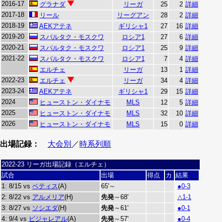
2016-17
グラナダ
リーガ
25
2
詳細
2017-18
リール
リーグアン
28
2
詳細
2018-19
AEKアテネ
ギリシャ1
27
16
詳細
2019-20
スパルタク・モスクワ
ロシア1
27
6
詳細
2020-21
スパルタク・モスクワ
ロシア1
25
9
詳細
2021-22
スパルタク・モスクワ
ロシア1
7
4
詳細
エルチェ
リーガ
13
1
詳細
2022-23
エルチェ
リーガ
34
4
詳細
2023-24
AEKアテネ
ギリシャ1
29
15
詳細
2024
ヒューストン・ダイナモ
MLS
12
5
詳細
2025
ヒューストン・ダイナモ
MLS
32
10
詳細
2026
ヒューストン・ダイナモ
MLS
15
0
詳細
出場記録：
大会別
／
時系列順
2022-23 リーガ出場記録（エルチェ）
試合
出場
得点
カ
結果
1: 8/15 vs
ベティス
(A)
65'～
●0-3
2: 8/22 vs
アルメリア
(H)
先発
～68'
△1-1
3: 8/27 vs
ソシエダ
(H)
先発
～61'
●0-1
4: 9/4 vs
ビジャレアル
(A)
先発
～57'
●0-4