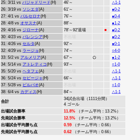
25: 3/11 vs
バジャドリード
(H)
46'～
△1-1
26: 3/19 vs
ソシエダ
(A)
61'～
●0-2
27: 4/1 vs
バルセロナ
(H)
76'～
●0-4
28: 4/8 vs
オサスナ
(A)
88'～
●1-2
29: 4/16 vs
ジローナ
(A)
78'～92'退場
●0-2
■
30: 4/23 vs
バレンシア
(H)
不出場
●0-2
31: 4/26 vs
セルタ
(A)
92'～
●0-1
32: 4/29 vs
ラージョ
(H)
74'～
○4-0
33: 5/2 vs
アルメリア
(A)
67'～
●1-2
34: 5/14 vs
アトレティコ
(H)
93'～
○1-0
35: 5/20 vs
ヘタフェ
(A)
不出場
△1-1
36: 5/24 vs
セビージャ
(H)
66'～
△1-1
37: 5/28 vs
ビルバオ
(A)
不出場
○1-0
38: 6/4 vs
カディス
(H)
84'～
△1-1
34試合出場（1111分間）
合計
4 ゴール
出場試合勝率
11.8%
（チーム平均：13.2%）
先発試合勝率
12.5%
（チーム平均：13.2%）
出場試合平均勝ち点
0.59
（チーム平均：0.66）
先発試合平均勝ち点
0.62
（チーム平均：0.66）