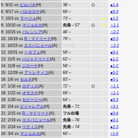
5: 9/11 vs
ビルバオ
(H)
38'～
●1-4
6: 9/17 vs
バルセロナ
(A)
68'～
●0-3
7: 10/3 vs
ラージョ
(A)
73'～
●1-2
■
8: 10/10 vs
マジョルカ
(H)
先発
～57'
△1-1
■
9: 10/15 vs
バレンシア
(A)
46'～
△2-2
10: 10/19 vs
R・マドリード
(H)
79'～
●0-3
11: 10/23 vs
エスパニョール
(A)
不出場
△2-2
12: 10/31 vs
ヘタフェ
(H)
58'～
●0-1
13: 11/5 vs
バジャドリード
(A)
62'～
●1-2
14: 11/8 vs
ジローナ
(H)
58'～
●1-2
15: 12/29 vs
アトレティコ
(A)
69'～
●0-2
16: 1/6 vs
セルタ
(H)
83'～
●0-1
17: 1/16 vs
カディス
(A)
72'～
△1-1
18: 1/22 vs
オサスナ
(H)
69'～
△1-1
19: 1/28 vs
セビージャ
(A)
64'～
●0-3
20: 2/4 vs
ビジャレアル
(H)
先発
～71'
○3-1
21: 2/15 vs
R・マドリード
(A)
フル出場
●0-4
22: 2/19 vs
エスパニョール
(H)
先発
～76'
●0-1
23: 2/24 vs
ベティス
(H)
先発
～74'
●2-3
24: 3/4 vs
マジョルカ
(A)
60'～
○1-0