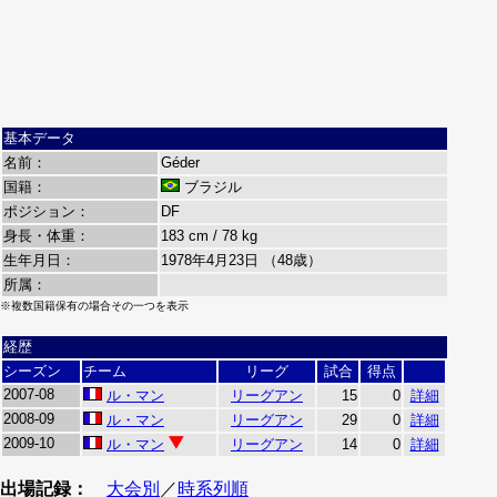
基本データ
名前：
Géder
国籍：
ブラジル
ポジション：
DF
身長・体重：
183 cm / 78 kg
生年月日：
1978年4月23日 （48歳）
所属：
※複数国籍保有の場合その一つを表示
経歴
シーズン
チーム
リーグ
試合
得点
2007-08
ル・マン
リーグアン
15
0
詳細
2008-09
ル・マン
リーグアン
29
0
詳細
2009-10
ル・マン
リーグアン
14
0
詳細
出場記録：
大会別
／
時系列順