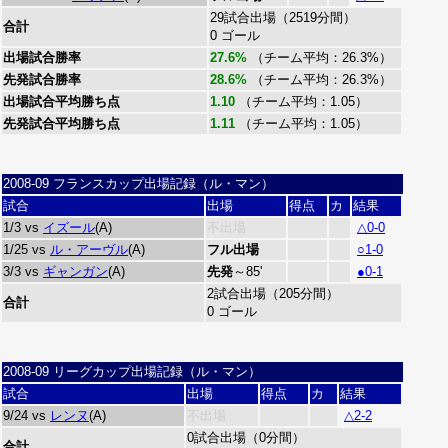
29試合出場（2519分間）
合計
0 ゴール
出場試合勝率
27.6%
（チーム平均：26.3%）
先発試合勝率
28.6%
（チーム平均：26.3%）
出場試合平均勝ち点
1.10
（チーム平均：1.05）
先発試合平均勝ち点
1.11
（チーム平均：1.05）
2008-09 フランスカップ出場記録（ル・マン）
試合
出場
得点
カ
結果
1/3 vs
イズール
(A)
不出場
△0-0
1/25 vs
ル・アーヴル
(A)
フル出場
○1-0
3/3 vs
ギャンガン
(A)
先発
～85'
●0-1
2試合出場（205分間）
合計
0 ゴール
2008-09 リーグカップ出場記録（ル・マン）
試合
出場
得点
カ
結果
9/24 vs
レンヌ
(A)
不出場
△2-2
0試合出場（0分間）
合計