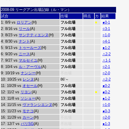
2008-09 リーグアン出場記録（ル・マン）
試合
出場
得点
カ
結果
1: 8/9 vs
ロリアン
(H)
フル出場
●0-1
■
2: 8/16 vs
リール
(A)
フル出場
○3-1
3: 8/23 vs
サンテティエンヌ
(H)
フル出場
○1-0
4: 8/30 vs
ナント
(A)
フル出場
○4-1
5: 9/13 vs
トゥールーズ
(H)
フル出場
●1-2
6: 9/20 vs
ニース
(A)
フル出場
△2-2
7: 9/27 vs
マルセイユ
(H)
フル出場
△1-1
8: 10/4 vs
ル・アーヴル
(A)
フル出場
○2-1
9: 10/19 vs
ナンシー
(H)
不出場
○2-0
10: 10/25 vs
レンヌ
(A)
86'～
△2-2
11: 10/29 vs
オセール
(H)
フル出場
●0-2
12: 11/2 vs
リヨン
(A)
フル出場
●0-2
■
13: 11/8 vs
ソショー
(A)
フル出場
●1-2
14: 11/15 vs
ヴァランシエンヌ
(H)
フル出場
○1-0
15: 11/23 vs
モナコ
(A)
フル出場
●0-3
16: 11/29 vs
カーン
(H)
不出場
○2-0
17: 12/7 vs
パリSG
(A)
不出場
●1-3