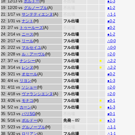
18: 12/13 vs
ボルドー
(H)
不出場
●1-3
19: 12/20 vs
グルノーブル
(A)
不出場
●1-2
21: 1/17 vs
サンテティエンヌ
(A)
不出場
△1-1
22: 1/31 vs
ナント
(H)
フル出場
●0-2
23: 2/7 vs
トゥールーズ
(A)
不出場
●0-2
24: 2/14 vs
ニース
(H)
フル出場
●1-2
20: 2/17 vs
リール
(H)
フル出場
△0-0
25: 2/22 vs
マルセイユ
(A)
フル出場
△0-0
26: 2/28 vs
ル・アーヴル
(H)
フル出場
○2-0
27: 3/7 vs
ナンシー
(A)
フル出場
△2-2
■
28: 3/14 vs
レンヌ
(H)
フル出場
△2-2
■
29: 3/21 vs
オセール
(A)
フル出場
●0-2
30: 4/4 vs
リヨン
(H)
フル出場
●1-3
31: 4/11 vs
ソショー
(H)
フル出場
○2-0
32: 4/18 vs
ヴァランシエンヌ
(A)
フル出場
○2-0
33: 4/26 vs
モナコ
(H)
フル出場
●0-1
■
34: 5/2 vs
カーン
(A)
フル出場
●1-3
■
35: 5/13 vs
パリSG
(H)
不出場
●0-1
36: 5/16 vs
ボルドー
(A)
先発
～85'
●2-3
■
37: 5/23 vs
グルノーブル
(H)
不出場
△1-1
38: 5/30 vs
ロリアン
(A)
フル出場
△1-1