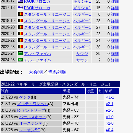
2016-17
PAOKサロニカ
ギリシャ1
25
0
詳細
2017-18
PAOKサロニカ
ギリシャ1
15
0
詳細
スタンダール・リエージュ
ベルギー1
6
0
詳細
2018-19
スタンダール・リエージュ
ベルギー1
28
0
詳細
2019-20
スタンダール・リエージュ
ベルギー1
27
1
詳細
2020-21
スタンダール・リエージュ
ベルギー1
23
0
詳細
2021-22
スタンダール・リエージュ
ベルギー1
24
0
詳細
2022-23
スタンダール・リエージュ
ベルギー1
36
0
詳細
2023-24
アル・ファイハ
サウジ
29
0
詳細
2024-25
アル・ファイハ
サウジ
?
0
詳細
出場記録：
大会別
／
時系列順
2021-22 ベルギーリーグ出場記録（スタンダール・リエージュ）
試合
出場
得点
カ
結果
1: 7/23 vs
ゲンク
(H)
先発
～74'
△1-1
2: 8/1 vs
ズルテ・ワレヘム
(A)
フル出場
○2-1
3: 8/8 vs
R･アントワープ
(H)
先発
～63'
●2-5
4: 8/15 vs
ベールスホット
(A)
先発
～83'
○1-0
5: 8/20 vs
オーステンデ
(H)
先発
～76'
○1-0
6: 8/28 vs
ユニオンSG
(A)
先発
～64'
●0-4