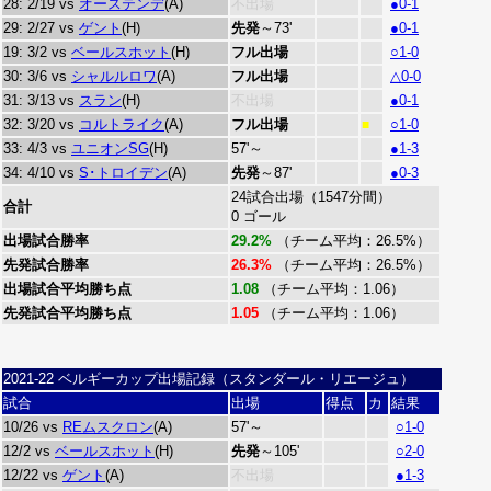
28: 2/19 vs
オーステンデ
(A)
不出場
●0-1
29: 2/27 vs
ゲント
(H)
先発
～73'
●0-1
19: 3/2 vs
ベールスホット
(H)
フル出場
○1-0
30: 3/6 vs
シャルルロワ
(A)
フル出場
△0-0
31: 3/13 vs
スラン
(H)
不出場
●0-1
32: 3/20 vs
コルトライク
(A)
フル出場
○1-0
■
33: 4/3 vs
ユニオンSG
(H)
57'～
●1-3
34: 4/10 vs
S･トロイデン
(A)
先発
～87'
●0-3
24試合出場（1547分間）
合計
0 ゴール
出場試合勝率
29.2%
（チーム平均：26.5%）
先発試合勝率
26.3%
（チーム平均：26.5%）
出場試合平均勝ち点
1.08
（チーム平均：1.06）
先発試合平均勝ち点
1.05
（チーム平均：1.06）
2021-22 ベルギーカップ出場記録（スタンダール・リエージュ）
試合
出場
得点
カ
結果
10/26 vs
REムスクロン
(A)
57'～
○1-0
12/2 vs
ベールスホット
(H)
先発
～105'
○2-0
12/22 vs
ゲント
(A)
不出場
●1-3