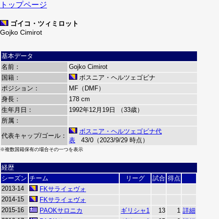
トップページ
ゴイコ・ツィミロット
Gojko Cimirot
基本データ
名前：
Gojko Cimirot
国籍：
ボスニア・ヘルツェゴビナ
ポジション：
MF（DMF）
身長：
178 cm
生年月日：
1992年12月19日 （33歳）
所属：
ボスニア・ヘルツェゴビナ代
代表キャップ/ゴール：
表
43/0（2023/9/29 時点）
※複数国籍保有の場合その一つを表示
経歴
シーズン
チーム
リーグ
試合
得点
2013-14
FKサライェヴォ
2014-15
FKサライェヴォ
2015-16
PAOKサロニカ
ギリシャ1
13
1
詳細