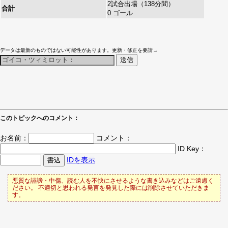
2試合出場（138分間）
合計
0 ゴール
データは最新のものではない可能性があります。更新・修正を要請→
このトピックへのコメント：
お名前：
コメント：
ID Key：
IDを表示
悪質な誹謗・中傷、読む人を不快にさせるような書き込みなどはご遠慮く
ださい。 不適切と思われる発言を発見した際には削除させていただきま
す。