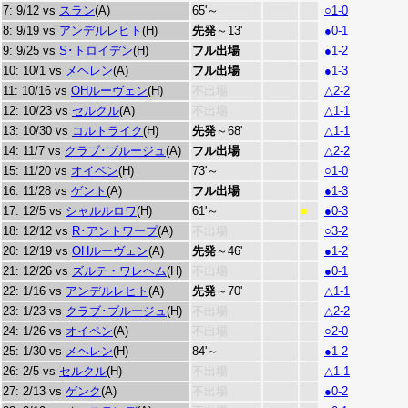
7: 9/12 vs
スラン
(A)
65'～
○1-0
8: 9/19 vs
アンデルレヒト
(H)
先発
～13'
●0-1
9: 9/25 vs
S･トロイデン
(H)
フル出場
●1-2
10: 10/1 vs
メヘレン
(A)
フル出場
●1-3
11: 10/16 vs
OHルーヴェン
(H)
不出場
△2-2
12: 10/23 vs
セルクル
(A)
不出場
△1-1
13: 10/30 vs
コルトライク
(H)
先発
～68'
△1-1
14: 11/7 vs
クラブ･ブルージュ
(A)
フル出場
△2-2
15: 11/20 vs
オイペン
(H)
73'～
○1-0
16: 11/28 vs
ゲント
(A)
フル出場
●1-3
17: 12/5 vs
シャルルロワ
(H)
61'～
●0-3
■
18: 12/12 vs
R･アントワープ
(A)
不出場
○3-2
20: 12/19 vs
OHルーヴェン
(A)
先発
～46'
●1-2
21: 12/26 vs
ズルテ・ワレヘム
(H)
不出場
●0-1
22: 1/16 vs
アンデルレヒト
(A)
先発
～70'
△1-1
23: 1/23 vs
クラブ･ブルージュ
(H)
不出場
△2-2
24: 1/26 vs
オイペン
(A)
不出場
○2-0
25: 1/30 vs
メヘレン
(H)
84'～
●1-2
26: 2/5 vs
セルクル
(H)
不出場
△1-1
27: 2/13 vs
ゲンク
(A)
不出場
●0-2