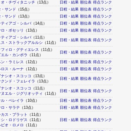
リオ・チヴィタニッチ
（13点）
日程・結果
順位表
得点ランク
セ・サンド
（15点）
日程・結果
順位表
得点ランク
セ・サンド
（13点）
日程・結果
順位表
得点ランク
ンティアゴ・シルバ
（14点）
日程・結果
順位表
得点ランク
ウロ・ボセッリ
（13点）
日程・結果
順位表
得点ランク
ンティアゴ・シルバ
（11点）
日程・結果
順位表
得点ランク
ニス・ストラックアルルシ
（11点）
オフィロ・グティエレス
（11点）
日程・結果
順位表
得点ランク
ビエル・カンポラ
（11点）
ベン・ラミレス
（12点）
日程・結果
順位表
得点ランク
ルロス・ルーナ
（12点）
日程・結果
順位表
得点ランク
グナシオ・スコッコ
（13点）
日程・結果
順位表
得点ランク
ァクンド・フェレイラ
（13点）
グナシオ・スコッコ
（11点）
日程・結果
順位表
得点ランク
マヌエル・ジグリオッティ
（11点）
サル・ペレイラ
（10点）
日程・結果
順位表
得点ランク
ウロ・サラテ
（13点）
日程・結果
順位表
得点ランク
ーカス・プラット
（11点）
クシ・ロドリゲス
（11点）
日程・結果
順位表
得点ランク
ルビオ・ロメロ
（11点）