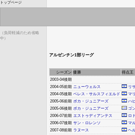
トップページ
（負荷軽減のため省略
中）
アルゼンチン1部リーグ
シーズン
優勝
得点王
2003-04後期
2004-05前期
ニューウェルス
リ
2004-05後期
ベレス・サルスフィエルド
マ
2005-06前期
ボカ・ジュニアーズ
ハ
2005-06後期
ボカ・ジュニアーズ
ゴ
2006-07前期
エストゥディアンテス
ロ
2006-07後期
サン・ロレンソ
マ
2007-08前期
ラヌース
ヘ